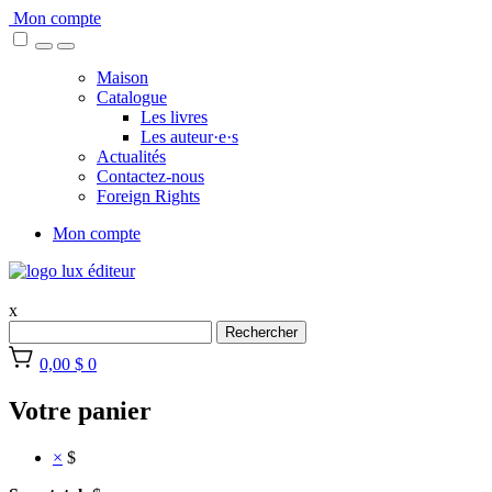
Skip
Mon compte
to
content
Maison
Catalogue
Les livres
Les auteur·e·s
Actualités
Contactez-nous
Foreign Rights
Mon compte
x
Rechercher
0,00 $
0
Votre panier
×
$