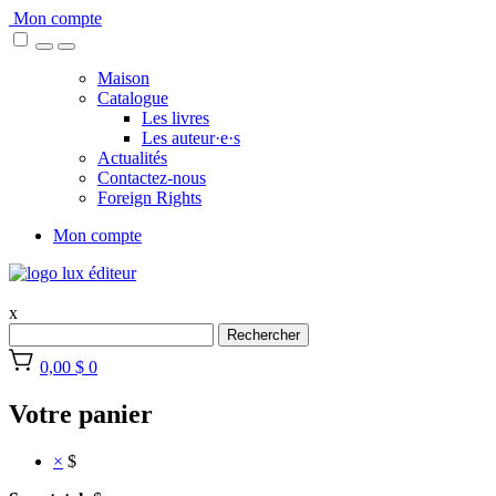
Skip
Mon compte
to
content
Maison
Catalogue
Les livres
Les auteur·e·s
Actualités
Contactez-nous
Foreign Rights
Mon compte
x
Rechercher
0,00 $
0
Votre panier
×
$