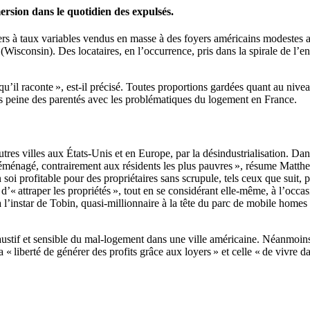
ersion dans le quotidien des expulsés.
iers à taux variables vendus en masse à des foyers américains modestes
(Wisconsin). Des locataires, en l’occurrence, pris dans la spirale de l’
qu’il raconte », est-il précisé. Toutes proportions gardées quant au nive
ns peine des parentés avec les problématiques du logement en France.
s villes aux États-Unis et en Europe, par la désindustrialisation. Dans
éménagé, contrairement aux résidents les plus pauvres », résume Matthe
 soi profitable pour des propriétaires sans scrupule, tels ceux que suit,
et d’« attraper les propriétés », tout en se considérant elle-même, à l’o
à l’instar de Tobin, quasi-millionnaire à la tête du parc de mobile homes
haustif et sensible du mal-logement dans une ville américaine. Néanmoin
 « liberté de générer des profits grâce aux loyers » et celle « de vivre 