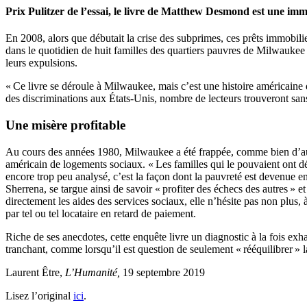
Prix Pulitzer de l’essai, le livre de Matthew Desmond est une imm
En 2008, alors que débutait la crise des subprimes, ces prêts immobil
dans le quotidien de huit familles des quartiers pauvres de Milwaukee 
leurs expulsions.
« Ce livre se déroule à Milwaukee, mais c’est une histoire américaine 
des discriminations aux États-Unis, nombre de lecteurs trouveront sa
Une misère profitable
Au cours des années 1980, Milwaukee a été frappée, comme bien d’autre
américain de logements sociaux. « Les familles qui le pouvaient ont d
encore trop peu analysé, c’est la façon dont la pauvreté est devenue en
Sherrena, se targue ainsi de savoir « profiter des échecs des autres » 
directement les aides des services sociaux, elle n’hésite pas non plus, 
par tel ou tel locataire en retard de paiement.
Riche de ses anecdotes, cette enquête livre un diagnostic à la fois ex
tranchant, comme lorsqu’il est question de seulement « rééquilibrer » la
Laurent Être,
L’Humanité,
19 septembre 2019
Lisez l’original
ici
.