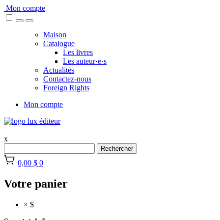
Skip
Mon compte
to
content
Maison
Catalogue
Les livres
Les auteur·e·s
Actualités
Contactez-nous
Foreign Rights
Mon compte
x
Rechercher
0,00 $
0
Votre panier
×
$