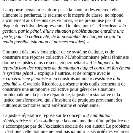
La réponse pénale n’est donc pas à la hauteur des enjeux : elle
alimente le patriarcat, le racisme et le mépris de classe, ne répond
aucunement aux besoins des victimes, et ne prémunise pas d’un
risque de récidive des agresseurs. De plus, pour G. Ricordeau
« la
gestion, par le pénal, d’une situation problématique entraîne une
perte, pour la collectivité, de la possibilité de changer ce qui l’a
rendu possible (situation et normes sociales) »
.
Comment dès lors s’émanciper de ce système étatique, et de
construire une réponse collective ? L’abolitionnisme pénal féministe
donne des pistes dans ce sens, en permettant
« d’échapper à la
reproduction des rapports de domination auquel concourt forcément
le système pénal »
explique l’autrice, et de rompre avec le
« carcéralisme féministe »
en construisant une
« résistance à la
pénalité ».
Gwenola Ricordeau, présente trois outils permettant de
construire une autonomie collective pour gérer des situations
problématique : la justice réparatrice, la justice restaurative et la
justice transformative, qui s’inspirent de pratiques provenant des
cultures autochtones nord-américaine et océanienne.
La justice réparatrice repose sur le concept
« d’humiliation
réintégratrice »
, c’est-à-dire que la condamnation d’un préjudice ne
s’accompagne pas de l’exclusion sociale de son auteur. Le problème
, c’est que cette pratique ne peut pas garantir la sécurité des victimes