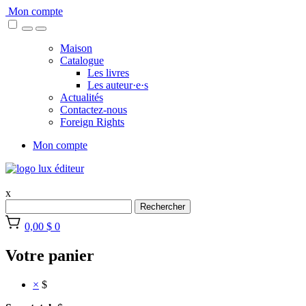
Skip
Mon compte
to
content
Maison
Catalogue
Les livres
Les auteur·e·s
Actualités
Contactez-nous
Foreign Rights
Mon compte
x
Rechercher
0,00 $
0
Votre panier
×
$