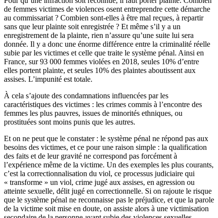
Pour qu’une infraction soit reconnue, il faut porter plainte. Combien
de femmes victimes de violences osent entreprendre cette démarche
au commissariat ? Combien sont-elles à être mal reçues, à repartir
sans que leur plainte soit enregistrée ? Et même s’il y a un
enregistrement de la plainte, rien n’assure qu’une suite lui sera
donnée. Il y a donc une énorme différence entre la criminalité réelle
subie par les victimes et celle que traite le système pénal. Ainsi en
France, sur 93 000 femmes violées en 2018, seules 10% d’entre
elles portent plainte, et seules 10% des plaintes aboutissent aux
assises. L’impunité est totale.
À cela s’ajoute des condamnations influencées par les
caractéristiques des victimes : les crimes commis à l’encontre des
femmes les plus pauvres, issues de minorités ethniques, ou
prostituées sont moins punis que les autres.
Et on ne peut que le constater : le système pénal ne répond pas aux
besoins des victimes, et ce pour une raison simple : la qualification
des faits et de leur gravité ne correspond pas forcément à
l’expérience même de la victime. Un des exemples les plus courants,
c’est la correctionnalisation du viol, ce processus judiciaire qui
« transforme » un viol, crime jugé aux assises, en agression ou
atteinte sexuelle, délit jugé en correctionnelle. Si on rajoute le risque
que le système pénal ne reconnaisse pas le préjudice, et que la parole
de la victime soit mise en doute, on assiste alors à une victimisation
secondaire de la personne ayant subie des violences sexuelles.