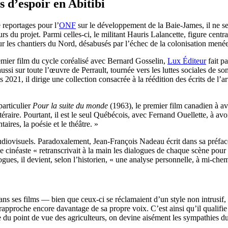
 d’espoir en Abitibi
 reportages pour l’
ONF
sur le développement de la Baie-James, il ne se 
ours du projet. Parmi celles-ci, le militant Hauris Lalancette, figure centr
 pour les chantiers du Nord, désabusés par l’échec de la colonisation men
emier film du cycle coréalisé avec Bernard Gosselin,
Lux Éditeur
fait p
ssi sur toute l’œuvre de Perrault, tournée vers les luttes sociales de s
2021, il dirige une collection consacrée à la réédition des écrits de l’ar
particulier
Pour la suite du monde
(1963), le premier film canadien à av
éraire. Pourtant, il est le seul Québécois, avec Fernand Ouellette, à avo
aires, la poésie et le théâtre. »
 audiovisuels. Paradoxalement, Jean-François Nadeau écrit dans sa préface :
ue, le cinéaste « retranscrivait à la main les dialogues de chaque scène po
ogues, il devient, selon l’historien, « une analyse personnelle, à mi-chemi
ans ses films — bien que ceux-ci se réclamaient d’un style non intrusif, 
 rapproche encore davantage de sa propre voix. C’est ainsi qu’il qualifie
oire du point de vue des agriculteurs, on devine aisément les sympathies du