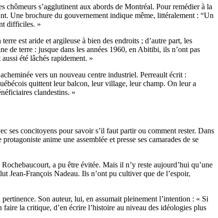
s chômeurs s’agglutinent aux abords de Montréal. Pour remédier à la
aravant. Une brochure du gouvernement indique même, littéralement : “Un
 difficiles. »
erre est aride et argileuse à bien des endroits ; d’autre part, les
 de terre : jusque dans les années 1960, en Abitibi, ils n’ont pas
 aussi été lâchés rapidement. »
cheminée vers un nouveau centre industriel. Perreault écrit :
bécois quittent leur balcon, leur village, leur champ. On leur a
néficiaires clandestins. »
vec ses concitoyens pour savoir s’il faut partir ou comment rester. Dans
 le protagoniste anime une assemblée et presse ses camarades de se
, Rochebaucourt, a pu être évitée. Mais il n’y reste aujourd’hui qu’une
ut Jean-François Nadeau. Ils n’ont pu cultiver que de l’espoir,
 pertinence. Son auteur, lui, en assumait pleinement l’intention : « Si
faire la critique, d’en écrire l’histoire au niveau des idéologies plus