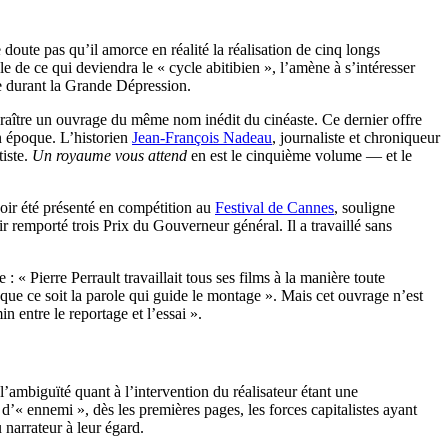
doute pas qu’il amorce en réalité la réalisation de cinq longs
ale de ce qui deviendra le « cycle abitibien », l’amène à s’intéresser
ée durant la Grande Dépression.
araître un ouvrage du même nom inédit du cinéaste. Ce dernier offre
on époque. L’historien
Jean-François Nadeau
, journaliste et chroniqueur
tiste.
Un royaume vous attend
en est le cinquième volume — et le
oir été présenté en compétition au
Festival de Cannes
, souligne
ir remporté trois Prix du Gouverneur général. Il a travaillé sans
 « Pierre Perrault travaillait tous ses films à la manière toute
ur que ce soit la parole qui guide le montage ». Mais cet ouvrage n’est
n entre le reportage et l’essai ».
l’ambiguïté quant à l’intervention du réalisateur étant une
 d’« ennemi », dès les premières pages, les forces capitalistes ayant
 narrateur à leur égard.