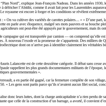
 “Plan Nord”, explique Jean-François Nadeau. Dans les années 1930, le
 aide à défricher l’Abitibi, comme il avait fait pour les Laurentides aup
e royaume est encore à forger et les conditions se révèlent extrêmement
 : « On va cultiver des variétés de carottes polaires… » « D’une part, la t
te en parle avec éloquence, malgré ses mots pauvres et sa bouche pleine
griculteurs ont peut-être été appuyés par le gouvernement, mais ils ont
de campagne qui est transportée par camion — on comprend qu’elle est a
 À nouveau l’exode et la promesse de s’appartenir. Des milliers de Qué
roélectrique dont on n’arrive pas à identifier clairement les véritables bé
. Hauris Lalancette est de cette deuxième catégorie. Il débat sans cesse a
’épaule rappellent les plus grands documentaires militants de l’époque,
itiques gouvernementales ».
rreault, a en partie été gagné, car la fermeture complète de son village
. « Les gens sont partis parce qu’ils n’avaient aucun filet social, concl
se donc leurs luttes, dont la charge anticapitaliste n’a rien perdu de sa
ante que celle de la construction d’un barrage, a avorté, il convient d’en 