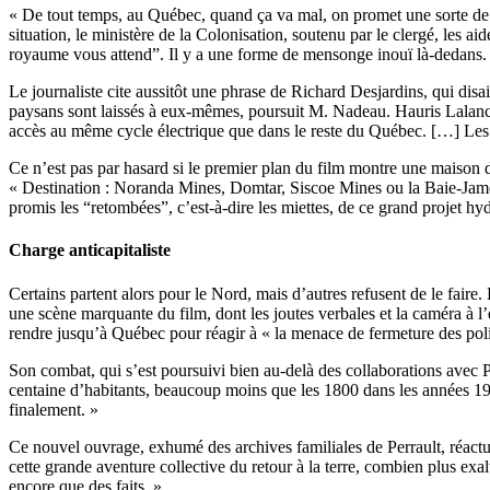
« De tout temps, au Québec, quand ça va mal, on promet une sorte de
situation, le ministère de la Colonisation, soutenu par le clergé, les
royaume vous attend”. Il y a une forme de mensonge inouï là-dedans. L
Le journaliste cite aussitôt une phrase de Richard Desjardins, qui disait
paysans sont laissés à eux-mêmes, poursuit M. Nadeau. Hauris Lalancet
accès au même cycle électrique que dans le reste du Québec. […] Les a
Ce n’est pas par hasard si le premier plan du film montre une maison 
« Destination : Noranda Mines, Domtar, Siscoe Mines ou la Baie-James.
promis les “retombées”, c’est-à-dire les miettes, de ce grand projet hyd
Charge anticapitaliste
Certains partent alors pour le Nord, mais d’autres refusent de le faire
une scène marquante du film, dont les joutes verbales et la caméra à l
rendre jusqu’à Québec pour réagir à « la menace de fermeture des pol
Son combat, qui s’est poursuivi bien au-delà des collaborations avec Pe
centaine d’habitants, beaucoup moins que les 1800 dans les années 1950
finalement. »
Ce nouvel ouvrage, exhumé des archives familiales de Perrault, réactuali
cette grande aventure collective du retour à la terre, combien plus exalt
encore que des faits. »