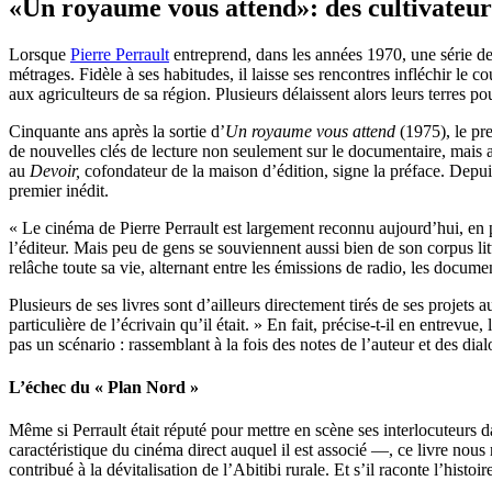
«Un royaume vous attend»: des cultivateurs
Lorsque
Pierre Perrault
entreprend, dans les années 1970, une série de
métrages. Fidèle à ses habitudes, il laisse ses rencontres infléchir le c
aux agriculteurs de sa région. Plusieurs délaissent alors leurs terres
Cinquante ans après la sortie d’
Un royaume vous attend
(1975), le pr
de nouvelles clés de lecture non seulement sur le documentaire, mais au
au
Devoir,
cofondateur de la maison d’édition, signe la préface. Depuis 
premier inédit.
« Le cinéma de Pierre Perrault est largement reconnu aujourd’hui, en 
l’éditeur. Mais peu de gens se souviennent aussi bien de son corpus litt
relâche toute sa vie, alternant entre les émissions de radio, les document
Plusieurs de ses livres sont d’ailleurs directement tirés de ses projets
particulière de l’écrivain qu’il était. » En fait, précise-t-il en entrev
pas un scénario : rassemblant à la fois des notes de l’auteur et des dial
L’échec du « Plan Nord »
Même si Perrault était réputé pour mettre en scène ses interlocuteurs d
caractéristique du cinéma direct auquel il est associé —, ce livre nous
contribué à la dévitalisation de l’Abitibi rurale. Et s’il raconte l’hist