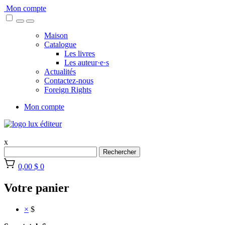
Skip
Mon compte
to
content
Maison
Catalogue
Les livres
Les auteur·e·s
Actualités
Contactez-nous
Foreign Rights
Mon compte
x
Rechercher
0,00 $
0
Votre panier
×
$