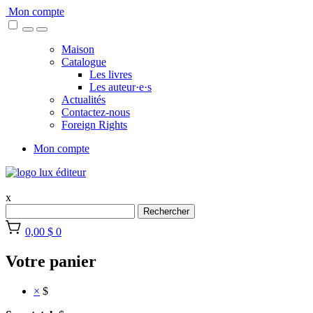
Skip
Mon compte
to
content
Maison
Catalogue
Les livres
Les auteur·e·s
Actualités
Contactez-nous
Foreign Rights
Mon compte
x
Rechercher
0,00 $
0
Votre panier
×
$