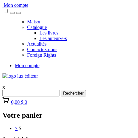
Skip
Mon compte
to
content
Maison
Catalogue
Les livres
Les auteur·e·s
Actualités
Contactez-nous
Foreign Rights
Mon compte
x
Rechercher
0,00 $
0
Votre panier
×
$