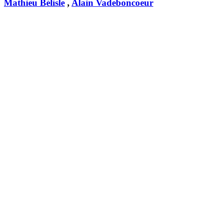
Mathieu Bélisle
,
Alain Vadeboncoeur