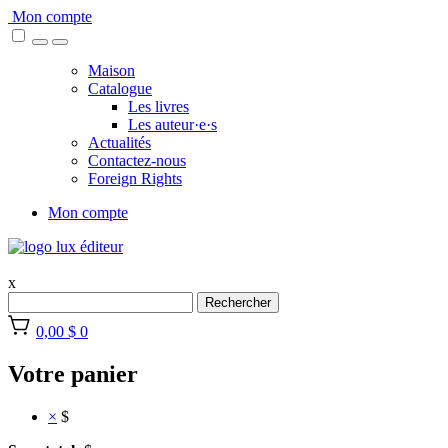
Skip
Mon compte
to
content
Maison
Catalogue
Les livres
Les auteur·e·s
Actualités
Contactez-nous
Foreign Rights
Mon compte
x
Rechercher
0,00 $
0
Votre panier
×
$