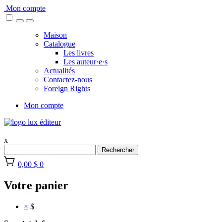
Skip
Mon compte
to
content
Maison
Catalogue
Les livres
Les auteur·e·s
Actualités
Contactez-nous
Foreign Rights
Mon compte
x
Rechercher
0,00 $
0
Votre panier
×
$