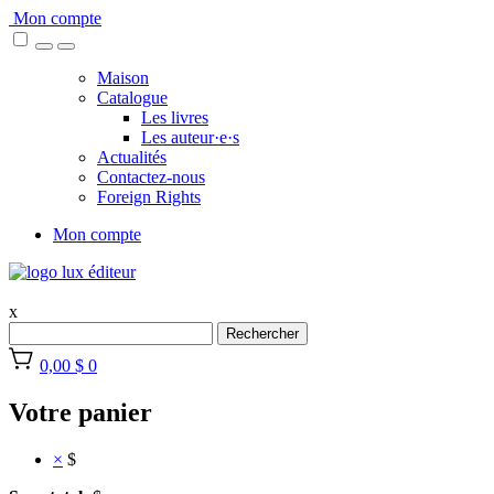
Skip
Mon compte
to
content
Maison
Catalogue
Les livres
Les auteur·e·s
Actualités
Contactez-nous
Foreign Rights
Mon compte
x
Rechercher
0,00 $
0
Votre panier
×
$