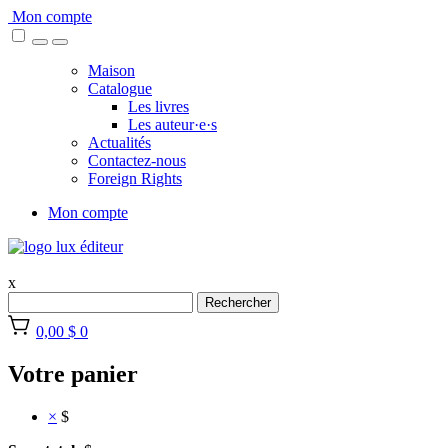
Skip
Mon compte
to
content
Maison
Catalogue
Les livres
Les auteur·e·s
Actualités
Contactez-nous
Foreign Rights
Mon compte
x
Rechercher
0,00 $
0
Votre panier
×
$