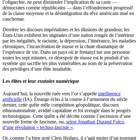
l’oligarchie, ne peut dissimuler l’implication de sa caste —
démocrates comme républicains — dans l’effondrement progressif
de la classe moyenne et la désintégration du rêve américain mué en
cauchemar.
Derrière les discours impérialistes et les illusions de grandeur, les
États-Unis exhibent les stigmates d’une nation rongée de l’intérieur
par les inégalités, le racisme, la dépression, l’itinérance, les maladies
chroniques, l’incarcération de masse et la chute dramatique de
l’espérance de vie. Dans un pays où le fentanyl tue une personne
toutes les sept minutes, ce désespoir de masse est le produit d’un
système qui sacrifie les plus vulnérables au nom de la préservation
des privilèges d’une élite insatiable.
Les élites et leur exutoire numérique
Aujourd’hui, la nouvelle ruée vers l’or s’appelle
intelligence
artificielle
(IA). Étrange écho à la course à l’armement du siècle
dernier, cette quête mêle compétition géopolitique, discours
ethnonationaliste, avidité capitaliste et foi aveugle dans le progrès
technologique. Cette quête a été décrite comme l’ascension d’une
nouvelle forme de fascisme, ou,
selon Jonathan Durand Folco,
d’une révolution « techno-fasciste »
.
Or, comme l’a bien noté Chris Hedges, il s’agit moins d’un tournant