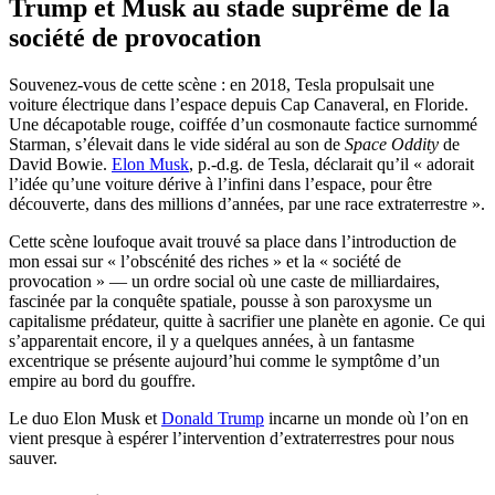
Trump et Musk au stade suprême de la
société de provocation
Souvenez-vous de cette scène : en 2018, Tesla propulsait une
voiture électrique dans l’espace depuis Cap Canaveral, en Floride.
Une décapotable rouge, coiffée d’un cosmonaute factice surnommé
Starman, s’élevait dans le vide sidéral au son de
Space Oddity
de
David Bowie.
Elon Musk
, p.-d.g. de Tesla, déclarait qu’il « adorait
l’idée qu’une voiture dérive à l’infini dans l’espace, pour être
découverte, dans des millions d’années, par une race extraterrestre ».
Cette scène loufoque avait trouvé sa place dans l’introduction de
mon essai sur « l’obscénité des riches » et la « société de
provocation » — un ordre social où une caste de milliardaires,
fascinée par la conquête spatiale, pousse à son paroxysme un
capitalisme prédateur, quitte à sacrifier une planète en agonie. Ce qui
s’apparentait encore, il y a quelques années, à un fantasme
excentrique se présente aujourd’hui comme le symptôme d’un
empire au bord du gouffre.
Le duo Elon Musk et
Donald Trump
incarne un monde où l’on en
vient presque à espérer l’intervention d’extraterrestres pour nous
sauver.