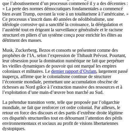
que l’aboutissement d’un processus commencé il y a des décennies :
« La perte des normes démocratiques fondamentales a commencé
bien avant Trump, ouvrant la voie à un totalitarisme à l’américaine. »
Ce processus s’inscrit dans 40 années de néolibéralisme, une
idéologie corrosive qui a sanctifié la croissance, la dérégulation et
l’austérité tout en érigeant la surveillance généralisée et le racisme
structurel en piliers d’un système conçu pour enrichir les élites au
détriment des masses.
Musk, Zuckerberg, Bezos et consorts se présentent comme des
prophètes de l’IA, selon l’expression de Thibault Prévost. Pourtant,
leur obsession pour la domination numérique ne fait que perpétuer
les vieilles dynamiques de pouvoir qui ont marqué les empires
coloniaux et militaires. Le
dernier rapport d’Oxfam
, largement passé
inaperçu, affirme que le colonialisme continue de structurer
l’économie mondiale, permettant une accumulation obscène de
richesses au Nord grâce à l’extraction massive des ressources et à
l’exploitation d’une main-d’œuvre bon marché au Sud.
La prétendue transition verte, telle que proposée par l’oligarchie
mondiale, ne fait que renforcer cet ordre colonial. Par ailleurs, le
retour en force des discours et des partis d’extrême droite légitime
ces disparités structurelles tout en détournant l’attention des périls
environnementaux et sociaux au profit de visions libertariennes
dystopiques.