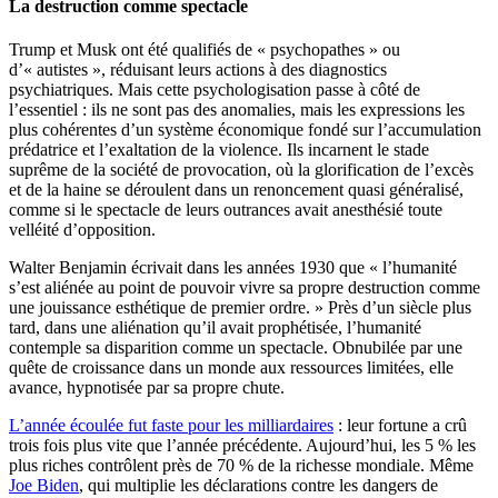
La destruction comme spectacle
Trump et Musk ont été qualifiés de « psychopathes » ou
d’« autistes », réduisant leurs actions à des diagnostics
psychiatriques. Mais cette psychologisation passe à côté de
l’essentiel : ils ne sont pas des anomalies, mais les expressions les
plus cohérentes d’un système économique fondé sur l’accumulation
prédatrice et l’exaltation de la violence. Ils incarnent le stade
suprême de la société de provocation, où la glorification de l’excès
et de la haine se déroulent dans un renoncement quasi généralisé,
comme si le spectacle de leurs outrances avait anesthésié toute
velléité d’opposition.
Walter Benjamin écrivait dans les années 1930 que « l’humanité
s’est aliénée au point de pouvoir vivre sa propre destruction comme
une jouissance esthétique de premier ordre. » Près d’un siècle plus
tard, dans une aliénation qu’il avait prophétisée, l’humanité
contemple sa disparition comme un spectacle. Obnubilée par une
quête de croissance dans un monde aux ressources limitées, elle
avance, hypnotisée par sa propre chute.
L’année écoulée fut faste pour les milliardaires
: leur fortune a crû
trois fois plus vite que l’année précédente. Aujourd’hui, les 5 % les
plus riches contrôlent près de 70 % de la richesse mondiale. Même
Joe Biden
, qui multiplie les déclarations contre les dangers de