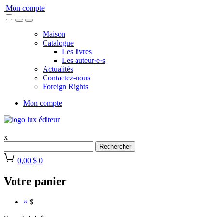
Skip
Mon compte
to
content
Maison
Catalogue
Les livres
Les auteur·e·s
Actualités
Contactez-nous
Foreign Rights
Mon compte
x
Rechercher
0,00 $
0
Votre panier
×
$