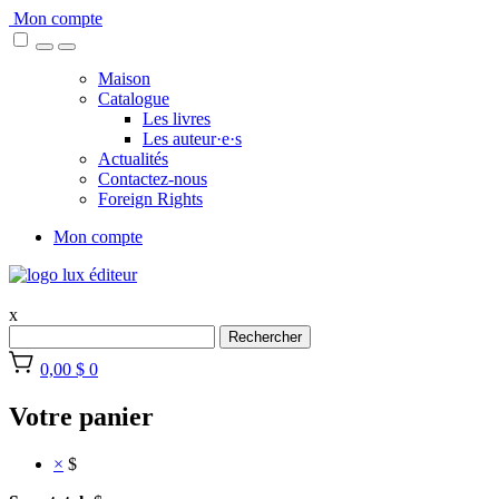
Skip
Mon compte
to
content
Maison
Catalogue
Les livres
Les auteur·e·s
Actualités
Contactez-nous
Foreign Rights
Mon compte
x
Rechercher
0,00 $
0
Votre panier
×
$