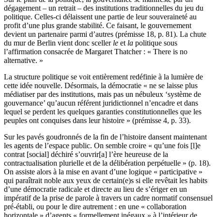
dégagement – un retrait – des institutions traditionnelles du jeu du
politique. Celles-ci délaissent une partie de leur souveraineté au
profit d’une plus grande stabilité. Ce faisant, le gouvernement
devient un partenaire parmi d’autres (prémisse 18, p. 81). La chute
du mur de Berlin vient donc sceller
le
et
la
politique sous
l’affirmation consacrée de Margaret Thatcher : « There is no
alternative. »
La structure politique se voit entièrement redéfinie à la lumière de
cette idée nouvelle. Désormais, la démocratie « ne se laisse plus
médiatiser par des institutions, mais pas un nébuleux ‘système de
gouvernance’ qu’aucun référent juridictionnel n’encadre et dans
lequel se perdent les quelques garanties constitutionnelles que les
peuples ont conquises dans leur histoire » (prémisse 4, p. 33).
Sur les pavés goudronnés de la fin de l’histoire dansent maintenant
les agents de l’espace public. On semble croire « qu’une fois [l]e
contrat [social] déchiré s’ouvrir[a] l’ère heureuse de la
contractualisation plurielle et de la délibération perpétuelle » (p. 18).
On assiste alors à la mise en avant d’une logique « participative »
qui paraîtrait noble aux yeux de certain(e)s si elle revêtait les habits
d’une démocratie radicale et directe au lieu de s’ériger en un
impératif de la prise de parole à travers un cadre normatif consensuel
pré-établi, ou pour le dire autrement : en une « collaboration
horizontale » d’agents « formellement inégaux » à l’intérieur de