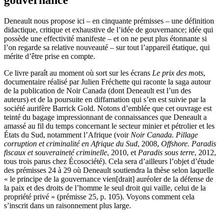
Deneault nous propose ici – en cinquante prémisses – une définition
didactique, critique et exhaustive de l’idée de gouvernance; idée qui
possède une effectivité manifeste – et on ne peut plus étonnante si
l’on regarde sa relative nouveauté – sur tout l’appareil étatique, qui
mérite d’être prise en compte.
Ce livre paraît au moment où sort sur les écrans
Le prix des mots
,
documentaire réalisé par Julien Fréchette qui raconte la saga autour
de la publication de Noir Canada (dont Deneault est l’un des
auteurs) et de la poursuite en diffamation qui s’en est suivie par la
société aurifère Barrick Gold. Notons d’emblée que cet ouvrage est
teinté du bagage impressionnant de connaissances que Deneault a
amassé au fil du temps concernant le secteur minier et pétrolier et les
États du Sud, notamment l’Afrique (voir
Noir Canada. Pillage
corruption et criminalité en Afrique du Sud
, 2008,
Offshore. Paradis
fiscaux et souveraineté criminelle
, 2010, et
Paradis sous terre
, 2012,
tous trois parus chez Écosociété). Cela sera d’ailleurs l’objet d’étude
des prémisses 24 à 29 où Deneault soutiendra la thèse selon laquelle
« le principe de la gouvernance vien[drait] auréoler de la défense de
la paix et des droits de l’homme le seul droit qui vaille, celui de la
propriété privé » (prémisse 25, p. 105). Voyons comment cela
s’inscrit dans un raisonnement plus large.