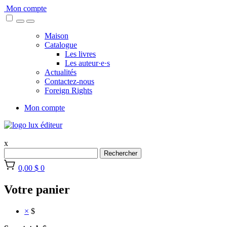
Skip
Mon compte
to
content
Maison
Catalogue
Les livres
Les auteur·e·s
Actualités
Contactez-nous
Foreign Rights
Mon compte
x
Rechercher
0,00 $
0
Votre panier
×
$