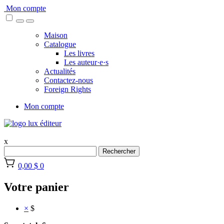
Skip
Mon compte
to
content
Maison
Catalogue
Les livres
Les auteur·e·s
Actualités
Contactez-nous
Foreign Rights
Mon compte
x
Rechercher
0,00 $
0
Votre panier
×
$