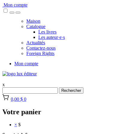
Skip
Mon compte
to
content
Maison
Catalogue
Les livres
Les auteur·e·s
Actualités
Contactez-nous
Foreign Rights
Mon compte
x
Rechercher
0,00 $
0
Votre panier
×
$