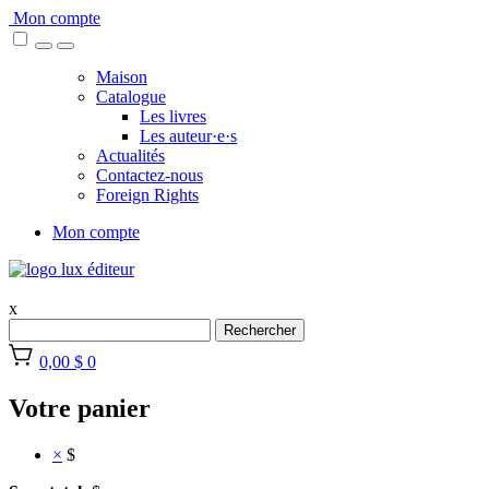
Skip
Mon compte
to
content
Maison
Catalogue
Les livres
Les auteur·e·s
Actualités
Contactez-nous
Foreign Rights
Mon compte
x
Rechercher
0,00 $
0
Votre panier
×
$