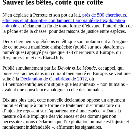
Sauver les bêtes, coûte que coûte
N’en déplaise à Perrette et son pot au lait,
près de 500 chercheurs,
éthiciens et philosophes condamnent l’amoralité de l’exploitation
animale
et réclament la fin de toute forme d’élevage, l’interdiction de
la pêche et de la chasse, pour des raisons de justice entre espèces.
Deux chercheurs québécois en éthique sont notamment à l’origine
de ce nouveau manifeste antispéciste (publié sur nos plateformes
numériques) appuyé par quelque 473 chercheurs d’Europe, du
Royaume-Uni et des États-Unis.
Publié simultanément par
Le
Devoir
et
Le
Monde
, cet appel, qui
puise ses racines dans un courant bien ancré en Europe, se veut une
suite à la
Déclaration de Cambridge de 2012,
où
14 neuroscientifiques ont stipulé que les animaux « non humains »
avaient une conscience analogue à celle des humains.
Dix ans plus tard, cette nouvelle déclaration oppose un argument
moral et éthique à toute forme de traitement discriminatoire ou
d’injustice reposant sur l’appartenance à une espèce. « Dans la
mesure où elle implique des violences et des dommages non
nécessaires, nous déclarons que l’exploitation animale est injuste et
moralement indéfendable », affirment les signataires.