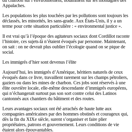
du charbon sur l’environnement, notamment sur les montagnes des
Appalaches.
Les populations les plus touchées par les pollutions sont toujours les
déclassés, les minorités, les sans-grade. Aux États-Unis, il y a un
terme pour cette situation particulière : « environmental justice ».
Il est vrai qu’à l’époque des agitateurs sociaux dont Cordillot raconte
l’histoire, ces sujets-là n’étaient évoqués par personne. Maintenant,
on sait : on ne devrait plus oublier l’écologie quand on se pique de
social.
Les immigrés d’hier sont devenus l’élite
Aujourd’hui, les immigrés d’Amérique, héritiers naturels de ceux
évoqués dans ce livre, travaillent rarement sur les champs pétroliers,
gaziers ou dans les mines de charbon. Ces jobs sont réservés à une
élite ouvrière locale, elle-même descendante d’immigrés européens,
qui n’échangerait surtout pas son sort contre celui des Latinos
cantonnés aux chantiers du bâtiment et des routes.
Leurs avantages sociaux ont été arrachés de haute lutte aux
compagnies américaines par des hommes obstinés et courageux qui,
dès la fin du XIXe siècle, surent s’organiser et faire plier
propriétaires, patrons et gouvernement. Leurs conditions de vie
étaient alors épouvantables.