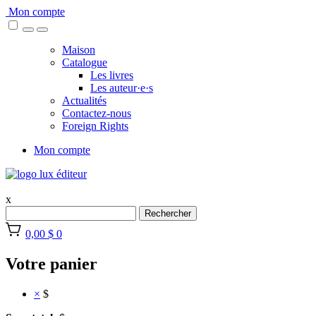
Skip
Mon compte
to
content
Maison
Catalogue
Les livres
Les auteur·e·s
Actualités
Contactez-nous
Foreign Rights
Mon compte
x
Rechercher
0,00 $
0
Votre panier
×
$