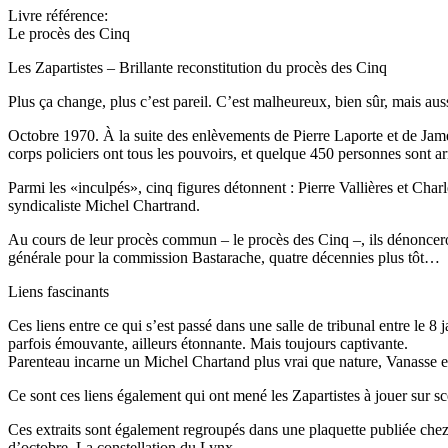
Livre référence:
Le procès des Cinq
Les Zapartistes – Brillante reconstitution du procès des Cinq
Plus ça change, plus c’est pareil. C’est malheureux, bien sûr, mais aus
Octobre 1970. À la suite des enlèvements de Pierre Laporte et de Jame
corps policiers ont tous les pouvoirs, et quelque 450 personnes sont 
Parmi les «inculpés», cinq figures détonnent : Pierre Vallières et Cha
syndicaliste Michel Chartrand.
Au cours de leur procès commun – le procès des Cinq –, ils dénonceron
générale pour la commission Bastarache, quatre décennies plus tôt…
Liens fascinants
Ces liens entre ce qui s’est passé dans une salle de tribunal entre le 8
parfois émouvante, ailleurs étonnante. Mais toujours captivante.
Parenteau incarne un Michel Chartand plus vrai que nature, Vanasse est
Ce sont ces liens également qui ont mené les Zapartistes à jouer sur s
Ces extraits sont également regroupés dans une plaquette publiée chez
d’octobre, La constellation du Lynx.