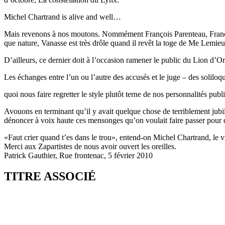
Michel Chartrand is alive and well…
Mais revenons à nos moutons. Nommément François Parenteau, François 
que nature, Vanasse est très drôle quand il revêt la toge de Me Lemieux,
D’ailleurs, ce dernier doit à l’occasion ramener le public du Lion d’Or 
Les échanges entre l’un ou l’autre des accusés et le juge – des soliloqu
quoi nous faire regretter le style plutôt terne de nos personnalités pub
Avouons en terminant qu’il y avait quelque chose de terriblement jubila
dénoncer à voix haute ces mensonges qu’on voulait faire passer pour d
«Faut crier quand t’es dans le trou», entend-on Michel Chartrand, le vr
Merci aux Zapartistes de nous avoir ouvert les oreilles.
Patrick Gauthier, Rue frontenac, 5 février 2010
TITRE ASSOCIÉ