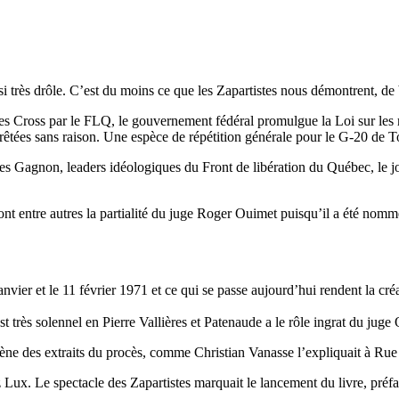
si très drôle. C’est du moins ce que les Zapartistes nous démontrent, de
s Cross par le FLQ, le gouvernement fédéral promulgue la Loi sur les m
arrêtées sans raison. Une espèce de répétition générale pour le G-20 de
rles Gagnon, leaders idéologiques du Front de libération du Québec, le 
t entre autres la partialité du juge Roger Ouimet puisqu’il a été nomm
 janvier et le 11 février 1971 et ce qui se passe aujourd’hui rendent la c
 très solennel en Pierre Vallières et Patenaude a le rôle ingrat du jug
cène des extraits du procès, comme Christian Vanasse l’expliquait à Rue
 Lux. Le spectacle des Zapartistes marquait le lancement du livre, pré