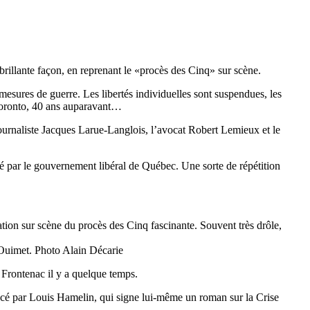
 brillante façon, en reprenant le «procès des Cinq» sur scène.
esures de guerre. Les libertés individuelles sont suspendues, les
 Toronto, 40 ans auparavant…
journaliste Jacques Larue-Langlois, l’avocat Robert Lemieux et le
é par le gouvernement libéral de Québec. Une sorte de répétition
réation sur scène du procès des Cinq fascinante. Souvent très drôle,
e Ouimet. Photo Alain Décarie
 Frontenac il y a quelque temps.
facé par Louis Hamelin, qui signe lui-même un roman sur la Crise