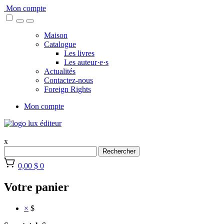
Skip
Mon compte
to
content
Maison
Catalogue
Les livres
Les auteur·e·s
Actualités
Contactez-nous
Foreign Rights
Mon compte
x
Rechercher
0,00 $
0
Votre panier
×
$