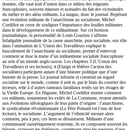
domine, elle vaut trait d’union dans ce milieu des migrants
francophones, souvent mineurs et nomades du fait des vicissitudes
du métier et des aléas militants. La langue, donc le journal. Repérant
une évolution militante de l’anarchisme au socialisme, Michel
Cordillot ne cesse de souligner l’importance des feuilles militantes
dans le développement de ce militantisme. Sur cet horizon
journalistique, la personnalité de Louis Goaziou s’affirme.
Infatigable journaliste de la cause anarchiste, puis socialiste, son rôle
dans l’animation de L’Union des Travailleurs explique le
basculement de l’anarchisme au socialisme, permet d’entrevoir
comment se tisse la trame d’un militantisme socialiste francophone
au sein d’un monde anglo-saxon. Les chapitres 3 (L’Union des
Travailleurs et ses lecteurs), 4 (Elargir et fédérer l’action des
socialistes) participent autant d’une histoire politique que d’une
histoire de la presse. Le journal informe et construit un regard
socialiste sur le monde, comme il unit et, par le biais du courrier des
lecteurs, relie à d’autres rameaux familiaux restés sur les rivages de
la Vieille Europe. En filigrane, Michel Cordillot montre comment
ces militants, notamment les exilés de La Commune, restent attentifs
aux évolutions idéologiques de leur patrie d’origine : l’anarchisme,
le syndicalisme révolutionnaire (Le Père Peinard est l’une de leur
lecture), le socialisme. L’argument de l’ethnicité mesure alors
comment, peu à peu, ces liens se désunissent. Militants d’une
communauté numériquement restreinte, ils en composent souvent les
hérauts, exposant les doléances, constituant ainsi les passeurs d’une