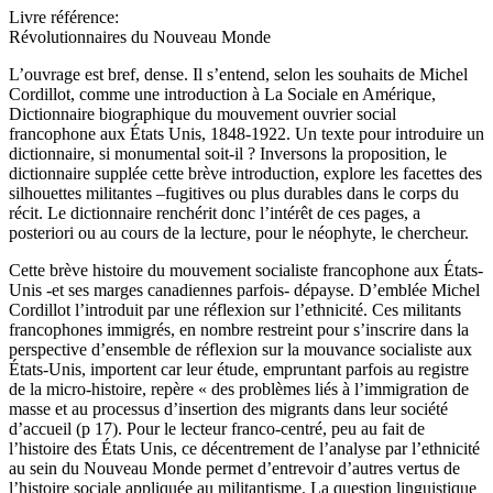
Livre référence:
Révolutionnaires du Nouveau Monde
L’ouvrage est bref, dense. Il s’entend, selon les souhaits de Michel
Cordillot, comme une introduction à La Sociale en Amérique,
Dictionnaire biographique du mouvement ouvrier social
francophone aux États Unis, 1848-1922. Un texte pour introduire un
dictionnaire, si monumental soit-il ? Inversons la proposition, le
dictionnaire supplée cette brève introduction, explore les facettes des
silhouettes militantes –fugitives ou plus durables dans le corps du
récit. Le dictionnaire renchérit donc l’intérêt de ces pages, a
posteriori ou au cours de la lecture, pour le néophyte, le chercheur.
Cette brève histoire du mouvement socialiste francophone aux États-
Unis -et ses marges canadiennes parfois- dépayse. D’emblée Michel
Cordillot l’introduit par une réflexion sur l’ethnicité. Ces militants
francophones immigrés, en nombre restreint pour s’inscrire dans la
perspective d’ensemble de réflexion sur la mouvance socialiste aux
États-Unis, importent car leur étude, empruntant parfois au registre
de la micro-histoire, repère « des problèmes liés à l’immigration de
masse et au processus d’insertion des migrants dans leur société
d’accueil (p 17). Pour le lecteur franco-centré, peu au fait de
l’histoire des États Unis, ce décentrement de l’analyse par l’ethnicité
au sein du Nouveau Monde permet d’entrevoir d’autres vertus de
l’histoire sociale appliquée au militantisme. La question linguistique