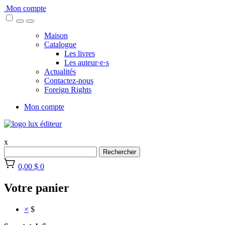
Skip
Mon compte
to
content
Maison
Catalogue
Les livres
Les auteur·e·s
Actualités
Contactez-nous
Foreign Rights
Mon compte
x
Rechercher
0,00 $
0
Votre panier
×
$