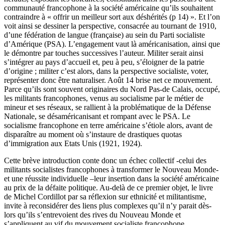
communauté francophone à la société américaine qu’ils souhaitent
contraindre à « offrir un meilleur sort aux déshérités (p 14) ». Et l’on
voit ainsi se dessiner la perspective, consacrée au tournant de 1910,
d’une fédération de langue (française) au sein du Parti socialiste
d’Amérique (PSA). L’engagement vaut là américanisation, ainsi que
le démontre par touches successives l’auteur. Militer serait ainsi
s’intégrer au pays d’accueil et, peu à peu, s’éloigner de la patrie
d’origine ; militer c’est alors, dans la perspective socialiste, voter,
représenter donc être naturaliser. Août 14 brise net ce mouvement.
Parce qu’ils sont souvent originaires du Nord Pas-de Calais, occupé,
les militants francophones, venus au socialisme par le métier de
mineur et ses réseaux, se rallient à la problématique de la Défense
Nationale, se désaméricanisant et rompant avec le PSA. Le
socialisme francophone en terre américaine s’étiole alors, avant de
disparaître au moment où s’instaure de drastiques quotas
d’immigration aux Etats Unis (1921, 1924).
Cette brève introduction conte donc un échec collectif -celui des
militants socialistes francophones à transformer le Nouveau Monde-
et une réussite individuelle –leur insertion dans la société américaine
au prix de la défaite politique. Au-delà de ce premier objet, le livre
de Michel Cordillot par sa réflexion sur ethnicité et militantisme,
invite à reconsidérer des liens plus complexes qu’il n’y parait dès-
lors qu’ils s’entrevoient des rives du Nouveau Monde et
s’appliquent au vif du mouvement socialiste francophone.