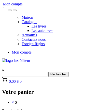
Skip
Mon compte
to
content
Maison
Catalogue
Les livres
Les auteur·e·s
Actualités
Contactez-nous
Foreign Rights
Mon compte
x
Rechercher
0,00 $
0
Votre panier
×
$