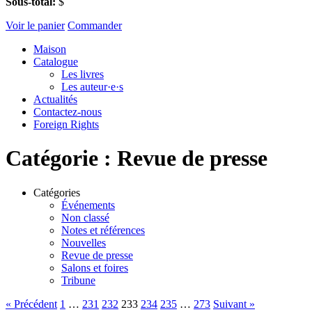
Sous-total:
$
Voir le panier
Commander
Maison
Catalogue
Les livres
Les auteur·e·s
Actualités
Contactez-nous
Foreign Rights
Catégorie :
Revue de presse
Catégories
Événements
Non classé
Notes et références
Nouvelles
Revue de presse
Salons et foires
Tribune
« Précédent
1
…
231
232
233
234
235
…
273
Suivant »