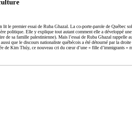
culture
it le premier essai de Ruba Ghazal. La co-porte-parole de Québec solida
ière politique. Elle y explique tout autant comment elle a développé une
toire de sa famille palestinienne). Mais l’essai de Ruba Ghazal rappelle au
lle aussi que le discours nationaliste québécois a été détourné par la droi
sée de Kim Thúy, ce nouveau cri du cœur d’une « fille d’immigrants » mé