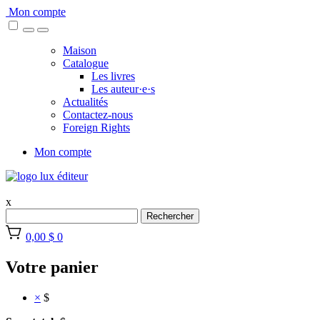
Skip
Mon compte
to
content
Maison
Catalogue
Les livres
Les auteur·e·s
Actualités
Contactez-nous
Foreign Rights
Mon compte
x
Rechercher
0,00 $
0
Votre panier
×
$