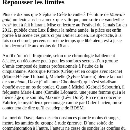
Repousser les limites
Plus de dix ans que Stéphane Crête travaille à l’écriture de
Mauvais
goût
, un texte aussi scabreux que satirique, une sorte de vaudeville
trash
tout à fait hilarant. Mise en lecture au Festival du Jamais Lu en
2012, publiée chez Lux Éditeur la même année, la pièce est enfin
portée à la scène ces jours-ci par Didier Lucien. Le spectacle, à la
fois cru et cruel, pervers en même temps que libérateur, est à juste
titre déconseillé aux moins de 16 ans.
Au fil d’un récit fragmenté, selon une chronologie habilement
éclatée, on découvre peu à peu les sombres secrets d’un groupe
d’amis composé de jeunes professionnels à l’aube de la
cinquantaine. Alors que Patrick (Crête) est en couple avec Rachel
(Marie-Hélène Thibault), Michelle (Sylvie Moreau) pleure la mort
de son
chum
, Dave (Guillaume Chouinard), qui s’est soi-disant
étouffé avec un os de poulet. Quant à Michel (Gabriel Sabourin), il
fréquente Marie-Lune (Camille Léonard), une jeune femme qui a le
même âge que son fils, Maxime (Lévi Doré). En ce qui concerne
Fabrice, le mystérieux personnage campé par Dider Lucien, on se
contentera de dire qu’il est adepte de BDSM.
La mort de Dave, dans des circonstances pour le moins étranges,
mettra les amitiés du groupe à rude épreuve. D’une soirée de
commémoration à l’autre, l’auteur ne cesse de sonder les confins du