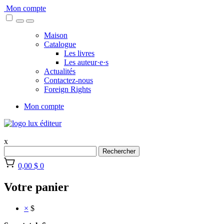
Skip
Mon compte
to
content
Maison
Catalogue
Les livres
Les auteur·e·s
Actualités
Contactez-nous
Foreign Rights
Mon compte
x
Rechercher
0,00 $
0
Votre panier
×
$