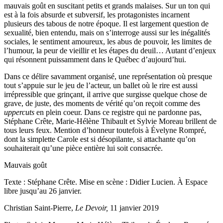
mauvais goût en suscitant petits et grands malaises. Sur un ton qui
est à la fois absurde et subversif, les protagonistes incarnent
plusieurs des tabous de notre époque. Il est largement question de
sexualité, bien entendu, mais on s’interroge aussi sur les inégalités
sociales, le sentiment amoureux, les abus de pouvoir, les limites de
l’humour, la peur de vieillir et les étapes du deuil… Autant d’enjeux
qui résonnent puissamment dans le Québec d’aujourd’hui.
Dans ce délire savamment organisé, une représentation où presque
tout s’appuie sur le jeu de l’acteur, un ballet où le rire est aussi
irrépressible que grinçant, il arrive que surgisse quelque chose de
grave, de juste, des moments de vérité qu’on reçoit comme des
uppercuts
en plein coeur. Dans ce registre qui ne pardonne pas,
Stéphane Crête, Marie-Hélène Thibault et Sylvie Moreau brillent de
tous leurs feux. Mention d’honneur toutefois à Évelyne Rompré,
dont la simplette Carole est si désopilante, si attachante qu’on
souhaiterait qu’une pièce entière lui soit consacrée.
Mauvais goût
Texte : Stéphane Crête. Mise en scène : Didier Lucien. À Espace
libre jusqu’au 26 janvier.
Christian Saint-Pierre,
Le Devoir,
11 janvier 2019