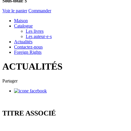
Sous-total:
$
Voir le panier
Commander
Maison
Catalogue
Les livres
Les auteur·e·s
Actualités
Contactez-nous
Foreign Rights
ACTUALITÉS
Partager
TITRE ASSOCIÉ