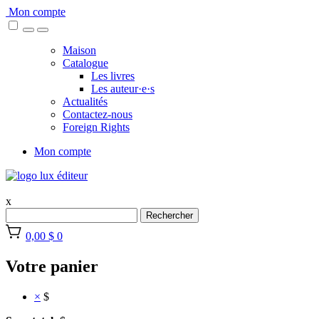
Skip
Mon compte
to
content
Maison
Catalogue
Les livres
Les auteur·e·s
Actualités
Contactez-nous
Foreign Rights
Mon compte
x
Rechercher
0,00 $
0
Votre panier
×
$