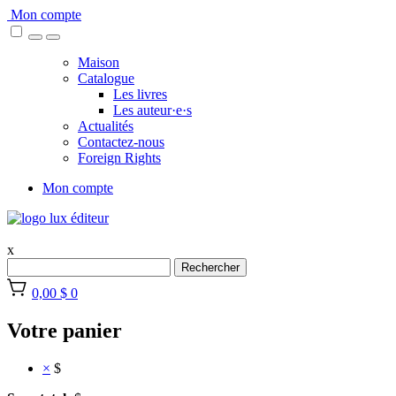
Skip
Mon compte
to
content
Maison
Catalogue
Les livres
Les auteur·e·s
Actualités
Contactez-nous
Foreign Rights
Mon compte
x
Rechercher
0,00 $
0
Votre panier
×
$