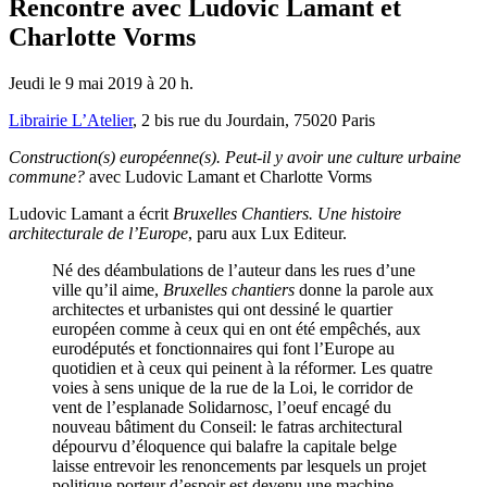
Rencontre avec Ludovic Lamant et
Charlotte Vorms
Jeudi le 9 mai 2019 à 20 h.
Librairie L’Atelier
, 2 bis rue du Jourdain, 75020 Paris
Construction(s) européenne(s). Peut-il y avoir une culture urbaine
commune?
avec Ludovic Lamant et Charlotte Vorms
Ludovic Lamant a écrit
Bruxelles Chantiers. Une histoire
architecturale de l’Europe
, paru aux Lux Editeur.
Né des déambulations de l’auteur dans les rues d’une
ville qu’il aime,
Bruxelles chantiers
donne la parole aux
architectes et urbanistes qui ont dessiné le quartier
européen comme à ceux qui en ont été empêchés, aux
eurodéputés et fonctionnaires qui font l’Europe au
quotidien et à ceux qui peinent à la réformer. Les quatre
voies à sens unique de la rue de la Loi, le corridor de
vent de l’esplanade Solidarnosc, l’oeuf encagé du
nouveau bâtiment du Conseil: le fatras architectural
dépourvu d’éloquence qui balafre la capitale belge
laisse entrevoir les renoncements par lesquels un projet
politique porteur d’espoir est devenu une machine