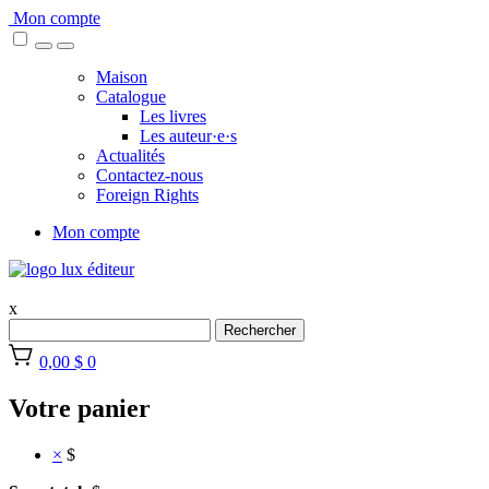
Skip
Mon compte
to
content
Maison
Catalogue
Les livres
Les auteur·e·s
Actualités
Contactez-nous
Foreign Rights
Mon compte
x
Rechercher
0,00 $
0
Votre panier
×
$