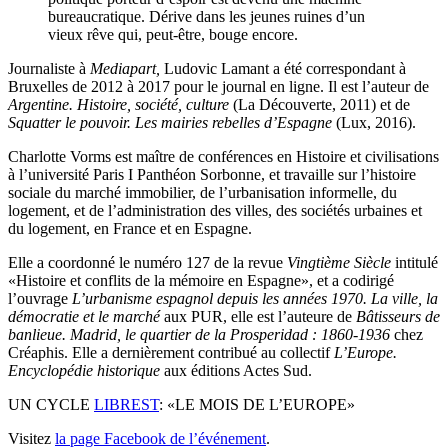
bureaucratique. Dérive dans les jeunes ruines d’un
vieux rêve qui, peut-être, bouge encore.
Journaliste à
Mediapart,
Ludovic Lamant a été correspondant à
Bruxelles de 2012 à 2017 pour le journal en ligne. Il est l’auteur de
Argentine. Histoire, société, culture
(La Découverte, 2011) et de
Squatter le pouvoir. Les mairies rebelles d’Espagne
(Lux, 2016).
Charlotte Vorms est maître de conférences en Histoire et civilisations
à l’université Paris I Panthéon Sorbonne, et travaille sur l’histoire
sociale du marché immobilier, de l’urbanisation informelle, du
logement, et de l’administration des villes, des sociétés urbaines et
du logement, en France et en Espagne.
Elle a coordonné le numéro 127 de la revue
Vingtième Siècle
intitulé
«Histoire et conflits de la mémoire en Espagne», et a codirigé
l’ouvrage
L’urbanisme espagnol depuis les années 1970. La ville, la
démocratie et le marché
aux PUR, elle est l’auteure de
Bâtisseurs de
banlieue. Madrid, le quartier de la Prosperidad : 1860-1936
chez
Créaphis. Elle a dernièrement contribué au collectif
L’Europe.
Encyclopédie historique
aux éditions Actes Sud.
UN CYCLE
LIBREST
: «LE MOIS DE L’EUROPE»
Visitez
la page Facebook de l’événement
.