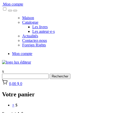
Skip
Mon compte
to
content
Maison
Catalogue
Les livres
Les auteur·e·s
Actualités
Contactez-nous
Foreign Rights
Mon compte
x
Rechercher
0,00 $
0
Votre panier
×
$