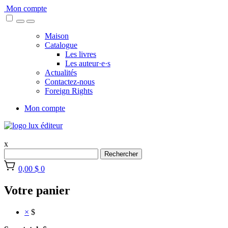
Skip
Mon compte
to
content
Maison
Catalogue
Les livres
Les auteur·e·s
Actualités
Contactez-nous
Foreign Rights
Mon compte
x
Rechercher
0,00 $
0
Votre panier
×
$