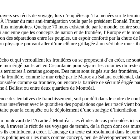
ravers ses récits de voyage, lors d’enquêtes qu’il a menées sur le terrai
 À l’instar du mur anti-immigration voulu par le président Donald Trump 
flux migratoires. Quelque 70 murs existent de par le monde, contre seul
i ancienne que les concepts de nation et de frontière, l’Europe et le mon
ition des séparations entre les peuples, un espoir conforté par la chute 
on physique pouvant aller d’une clôture grillagée à un véritable mur : i
écho et qui verrouillent les frontières ou se proposent d’en créer, ne son
e mur érigé par Israël en Cisjordanie pour séparer les colonies du reste 
ins territoires à certains groupes. Des murs sont érigés sur des frontière
ir la frontière, comme le mur érigé par le Maroc au Sahara occidental,
idère comme sa frontière, ou encore la barrière de sécurité érigée par 
me à Belfast ou entre deux quartiers de Montréal.
rence des tentatives de franchissement, soit par défi dans le cadre de conf
urs interfèrent avec le quotidien des populations que leur tracé vient 
itaire pour la conquête ou le déploiement d’une stratégie d’interdiction.
 boulevard de l’Acadie à Montréal : les études de cas présentées ici son
, à travers le récit de ses voyages de terrain, de la façon dont ces murs
 ils contribuent à créer. L’ancrage du texte est résolument dans le portr
ns politiques sur les murs comme concept, peu de développements sur l’hi