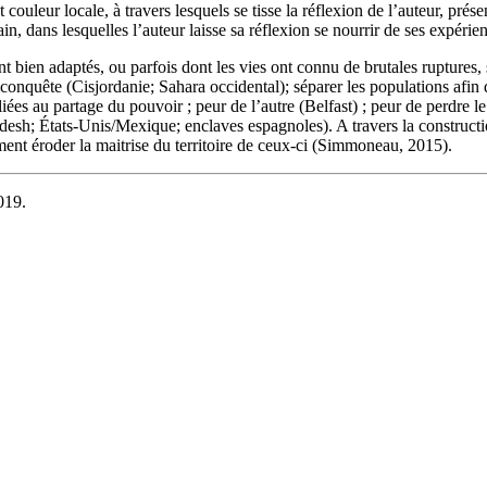
couleur locale, à travers lesquels se tisse la réflexion de l’auteur, prés
ain, dans lesquelles l’auteur laisse sa réflexion se nourrir de ses expérie
sont bien adaptés, ou parfois dont les vies ont connu de brutales ruptures,
 de conquête (Cisjordanie; Sahara occidental); séparer les populations a
ées au partage du pouvoir ; peur de l’autre (Belfast) ; peur de perdre 
adesh; États-Unis/Mexique; enclaves espagnoles). A travers la constructio
ent éroder la maitrise du territoire de ceux-ci (Simmoneau, 2015).
019.