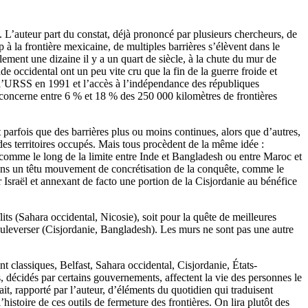
n. L’auteur part du constat, déjà prononcé par plusieurs chercheurs, de
à la frontière mexicaine, de multiples barrières s’élèvent dans le
ement une dizaine il y a un quart de siècle, à la chute du mur de
de occidental ont un peu vite cru que la fin de la guerre froide et
de l’URSS en 1991 et l’accès à l’indépendance des républiques
l concerne entre 6 % et 18 % des 250 000 kilomètres de frontières
t parfois que des barrières plus ou moins continues, alors que d’autres,
des territoires occupés. Mais tous procèdent de la même idée :
s, comme le long de la limite entre Inde et Bangladesh ou entre Maroc et
 dans un têtu mouvement de concrétisation de la conquête, comme le
Israël et annexant de facto une portion de la Cisjordanie au bénéfice
lits (Sahara occidental, Nicosie), soit pour la quête de meilleures
bouleverser (Cisjordanie, Bangladesh). Les murs ne sont pas une autre
t classiques, Belfast, Sahara occidental, Cisjordanie, États-
, décidés par certains gouvernements, affectent la vie des personnes le
ait, rapporté par l’auteur, d’éléments du quotidien qui traduisent
stoire de ces outils de fermeture des frontières. On lira plutôt des