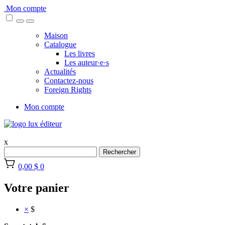
Skip
Mon compte
to
content
Maison
Catalogue
Les livres
Les auteur·e·s
Actualités
Contactez-nous
Foreign Rights
Mon compte
x
Rechercher
0,00 $
0
Votre panier
×
$