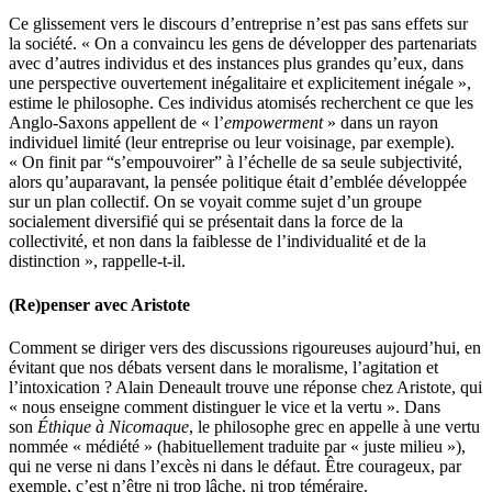
Ce glissement vers le discours d’entreprise n’est pas sans effets sur
la société. « On a convaincu les gens de développer des partenariats
avec d’autres individus et des instances plus grandes qu’eux, dans
une perspective ouvertement inégalitaire et explicitement inégale »,
estime le philosophe. Ces individus atomisés recherchent ce que les
Anglo-Saxons appellent de « l’
empowerment
» dans un rayon
individuel limité (leur entreprise ou leur voisinage, par exemple).
« On finit par “s’empouvoirer” à l’échelle de sa seule subjectivité,
alors qu’auparavant, la pensée politique était d’emblée développée
sur un plan collectif. On se voyait comme sujet d’un groupe
socialement diversifié qui se présentait dans la force de la
collectivité, et non dans la faiblesse de l’individualité et de la
distinction », rappelle-t-il.
(Re)penser avec Aristote
Comment se diriger vers des discussions rigoureuses aujourd’hui, en
évitant que nos débats versent dans le moralisme, l’agitation et
l’intoxication ? Alain Deneault trouve une réponse chez Aristote, qui
« nous enseigne comment distinguer le vice et la vertu ». Dans
son
Éthique à Nicomaque
, le philosophe grec en appelle à une vertu
nommée « médiété » (habituellement traduite par « juste milieu »),
qui ne verse ni dans l’excès ni dans le défaut. Être courageux, par
exemple, c’est n’être ni trop lâche, ni trop téméraire.