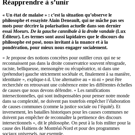
Réapprendre à s’unir
« Un état de malaise » : c’est la situation qu’observe le
philosophe et essayiste Alain Deneault, qui ne mâche pas ses
mots pour décrire la polarisation actuelle dans son dernier
essai
Moeurs. De la gauche cannibale à la droite vandale
(Lux
Éditeur). Les termes sont aussi lapidaires que le discours du
philosophe est posé, nous invitant à la nuance et à la
pondération, pour mieux nous engager socialement.
« Je propose des notions concrètes pour outiller ceux qui ne se
reconnaissent pas dans la droite conservatrice souvent rétrograde,
raciste, belliqueuse, mensongère ou récupératrice, ni dans une
(prétendue) gauche strictement sociétale et, finalement à sa manière,
identitaire », explique-t-il. Une alternative au « ni-ni » peut être
recherchée en retrouvant une cohérence entre les différentes échelles
de causes que nous devons défendre. « Les ramifications
intersectionnelles, qui sont indispensables pour penser notre monde
dans sa complexité, ne doivent pas toutefois empêcher l’élaboration
de causes communes (comme la justice sociale ou l’équité). Et
inversement, les batailles historiques pour les causes communes ne
doivent pas empêcher de reconnaître la pertinence des discours
intersectionnels », dit le philosophe. On peut à la fois militer pour la
cause des Haïtiens de Montréal-Nord et pour des programmes
sociaux universels, par exemple.