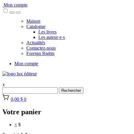
Skip
Mon compte
to
content
Maison
Catalogue
Les livres
Les auteur·e·s
Actualités
Contactez-nous
Foreign Rights
Mon compte
x
Rechercher
0,00 $
0
Votre panier
×
$