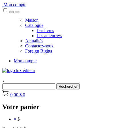
Skip
Mon compte
to
content
Maison
Catalogue
Les livres
Les auteur·e·s
Actualités
Contactez-nous
Foreign Rights
Mon compte
x
Rechercher
0,00 $
0
Votre panier
×
$