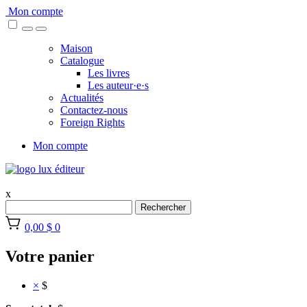
Skip
Mon compte
to
content
Maison
Catalogue
Les livres
Les auteur·e·s
Actualités
Contactez-nous
Foreign Rights
Mon compte
x
Rechercher
0,00 $
0
Votre panier
×
$