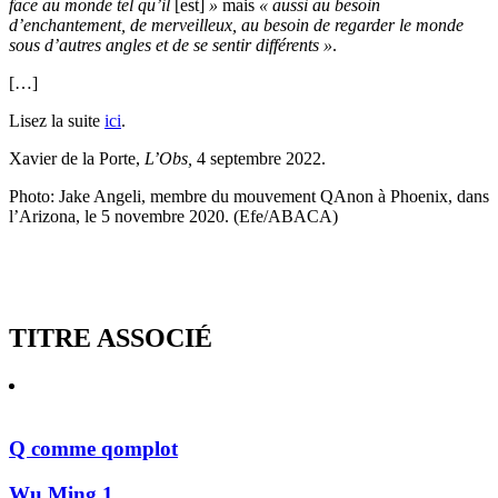
face au monde tel qu’il
[est]
»
mais
« aussi au besoin
d’enchantement, de merveilleux, au besoin de regarder le monde
sous d’autres angles et de se sentir différents »
.
[…]
Lisez la suite
ici
.
Xavier de la Porte,
L’Obs,
4 septembre 2022.
Photo: Jake Angeli, membre du mouvement QAnon à Phoenix, dans
l’Arizona, le 5 novembre 2020. (Efe/ABACA)
TITRE ASSOCIÉ
Q comme qomplot
Wu Ming 1