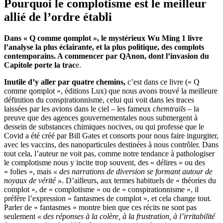
Pourquoi le complotisme est le meilleur
allié de l’ordre établi
Dans « Q comme qomplot », le mystérieux Wu Ming 1 livre
l’analyse la plus éclairante, et la plus politique, des complots
contemporains. A commencer par QAnon, dont l’invasion du
Capitole porte la trac
e.
Inutile d’y aller par quatre chemins,
c’est dans ce livre (« Q
comme qomplot », éditions Lux) que nous avons trouvé la meilleure
définition du conspirationnisme, celui qui voit dans les traces
laissées par les avions dans le ciel – les fameux
chemtrails
– la
preuve que des agences gouvernementales nous submergent à
dessein de substances chimiques nocives, ou qui professe que le
Covid a été créé par Bill Gates et consorts pour nous faire ingurgiter,
avec les vaccins, des nanoparticules destinées à nous contrôler. Dans
tout cela, l’auteur ne voit pas, comme notre tendance à pathologiser
le complotisme nous y incite trop souvent, des « délires » ou des
« folies », mais
« des narrations de diversion se formant autour de
noyaux de vérité »
. D’ailleurs, aux termes habituels de « théories du
complot », de « complotisme » ou de « conspirationnisme », il
préfère l’expression « fantasmes de complot », et cela change tout
.
Parler de « fantasmes » montre bien que ces récits ne sont pas
seulement
« des réponses à la colère, à la frustration, à l’irritabilité