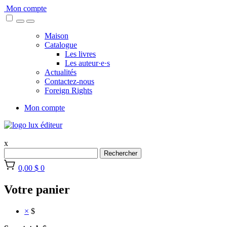
Skip
Mon compte
to
content
Maison
Catalogue
Les livres
Les auteur·e·s
Actualités
Contactez-nous
Foreign Rights
Mon compte
x
Rechercher
0,00 $
0
Votre panier
×
$