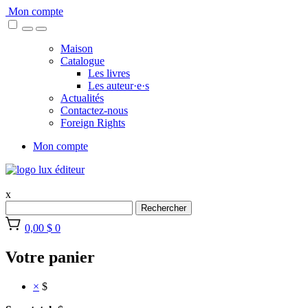
Skip
Mon compte
to
content
Maison
Catalogue
Les livres
Les auteur·e·s
Actualités
Contactez-nous
Foreign Rights
Mon compte
x
Rechercher
0,00 $
0
Votre panier
×
$