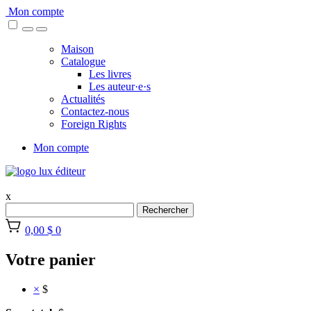
Skip
Mon compte
to
content
Maison
Catalogue
Les livres
Les auteur·e·s
Actualités
Contactez-nous
Foreign Rights
Mon compte
x
Rechercher
0,00 $
0
Votre panier
×
$