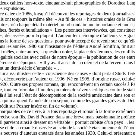
deux cahiers hors-texte, cinquante-huit photographies de Dorothea Lange,
es expulsions.
 datée de 1986, lorsqu’il découvre les reportages de deux journalistes 
ils ont toujours la même tête. » Au fil de ces « histoires orales de la Gr
autres, où chaque détail matériel prend soudain une importance et une sign
phes, fiertés et humiliations ». Les personnes interviewées, qui constitu
, déclassées pour la plupart. L’auteur leur témoigne d’ailleurs sa « gra
 dans la forme de ses questions, pour avoir accepté de revenir sur ce qu’
ns les années 1980 sur l’insistance de l’éditeur André Schiffrin, finit a
 mêlés, entre autres, la question noire, la place des femmes, les conflit
égalités sociales avec celles de notre époque – la publication de ces en
érence des époques : « Il y avait aussi de la colère et de la ferveur dans
ant un demi-siècle d’amnésie »…
ui aussi illustrer cette « conscience des causes » dont parlait Studs Ter
 », découverte par l’auteur en 1936. Né en 1905, d’origine russe, celui-ci
s 1920. Outre ses propres romans, qui rencontrèrent un certain succès à Pa
e, tout en formulant l’un des premiers de sévères critiques contre le st
éjà à lui seul l’état de décomposition de la société américaine dans son 
s qui marquent l’année de son séjour, comme les grandes grèves de Detroi
édit sur Pozner inséré en fin de volume).
rquables de ce livre, à la fois reportage et roman à la forme extrêmemen
précise son fils, David Pozner, dans une brève mais passionnante préface,
il parvient ainsi à dresser un véritable « portrait cubiste d’un pays », l
e et de la cruauté observée au sein de la société états unienne de l’époq
s oeuvres d’auteurs engagés dans les années 1930. Celui-ci présentait en