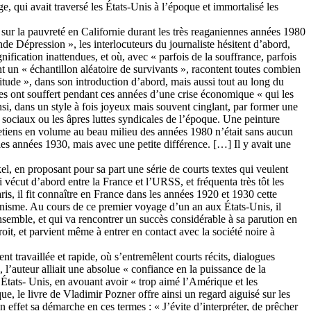
 qui avait traversé les États-Unis à l’époque et immortalisé les
sur la pauvreté en Californie durant les très reaganiennes années 1980
ande Dépression », les interlocuteurs du journaliste hésitent d’abord,
ification inattendues, et où, avec « parfois de la souffrance, parfois
ent un « échantillon aléatoire de survivants », racontent toutes combien
titude », dans son introduction d’abord, mais aussi tout au long du
elles ont souffert pendant ces années d’une crise économique « qui les
insi, dans un style à fois joyeux mais souvent cinglant, par former une
s sociaux ou les âpres luttes syndicales de l’époque. Une peinture
tretiens en volume au beau milieu des années 1980 n’était sans aucun
 les années 1930, mais avec une petite différence. […] Il y avait une
kel, en proposant pour sa part une série de courts textes qui veulent
 vécut d’abord entre la France et l’URSS, et fréquenta très tôt les
ris, il fit connaître en France dans les années 1920 et 1930 cette
alinisme. Au cours de ce premier voyage d’un an aux États-Unis, il
ensemble, et qui va rencontrer un succès considérable à sa parution en
t, et parvient même à entrer en contact avec la société noire à
t travaillée et rapide, où s’entremêlent courts récits, dialogues
 l’auteur alliait une absolue « confiance en la puissance de la
es États- Unis, en avouant avoir « trop aimé l’Amérique et les
ue, le livre de Vladimir Pozner offre ainsi un regard aiguisé sur les
 effet sa démarche en ces termes : « J’évite d’interpréter, de prêcher