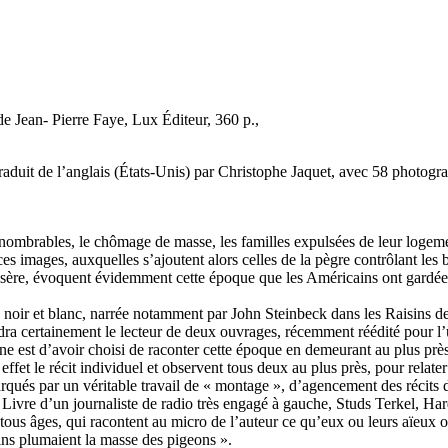
e Jean- Pierre Faye, Lux Éditeur, 360 p.,
raduit de l’anglais (États-Unis) par Christophe Jaquet, avec 58 photog
nnombrables, le chômage de masse, les familles expulsées de leur logemen
s images, auxquelles s’ajoutent alors celles de la pègre contrôlant les 
 misère, évoquent évidemment cette époque que les Américains ont gard
n noir et blanc, narrée notamment par John Steinbeck dans les Raisins de
ndra certainement le lecteur de deux ouvrages, récemment réédité pour l’u
ne est d’avoir choisi de raconter cette époque en demeurant au plus prè
effet le récit individuel et observent tous deux au plus près, pour relate
 marqués par un véritable travail de « montage », d’agencement des récits
 Livre d’un journaliste de radio très engagé à gauche, Studs Terkel, H
e tous âges, qui racontent au micro de l’auteur ce qu’eux ou leurs aïeux
ns plumaient la masse des pigeons ».