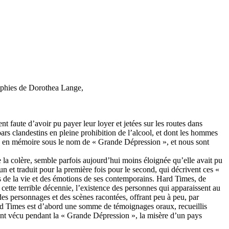
raphies de Dorothea Lange,
t faute d’avoir pu payer leur loyer et jetées sur les routes dans
bars clandestins en pleine prohibition de l’alcool, et dont les hommes
ée en mémoire sous le nom de « Grande Dépression », et nous sont
 la colère, semble parfois aujourd’hui moins éloignée qu’elle avait pu
n et traduit pour la première fois pour le second, qui décrivent ces «
s de la vie et des émotions de ses contemporains. Hard Times, de
r cette terrible décennie, l’existence des personnes qui apparaissent au
 des personnages et des scènes racontées, offrant peu à peu, par
ard Times est d’abord une somme de témoignages oraux, recueillis
 ont vécu pendant la « Grande Dépression », la misère d’un pays