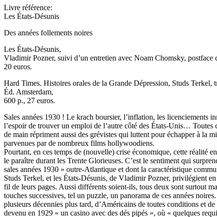
Livre référence:
Les États-Désunis
Des années follements noires
Les États-Désunis,
Vladimir Pozner, suivi d’un entretien avec Noam Chomsky, postface d
20 euros.
Hard Times. Histoires orales de la Grande Dépression, Studs Terkel, t
Éd. Amsterdam,
600 p., 27 euros.
Sales années 1930 ! Le krach boursier, l’inflation, les licenciements i
l’espoir de trouver un emploi de l’autre côté des États-Unis… Toutes ce
de main répriment aussi des grévistes qui luttent pour échapper à la
parvenues par de nombreux films hollywoodiens.
Pourtant, en ces temps de (nouvelle) crise économique, cette réalité e
le paraître durant les Trente Glorieuses. C’est le sentiment qui surpre
sales années 1930 » outre-Atlantique et dont la caractéristique commu
Studs Terkel, et les États-Désunis, de Vladimir Pozner, privilégient en 
fil de leurs pages. Aussi différents soient-ils, tous deux sont surtout
touches successives, tel un puzzle, un panorama de ces années noires.
plusieurs décennies plus tard, d’Américains de toutes conditions et d
devenu en 1929 « un casino avec des dés pipés », où « quelques requi