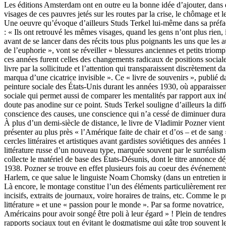
Les éditions Amsterdam ont en outre eu la bonne idée d’ajouter, dans 
visages de ces pauvres jetés sur les routes par la crise, le chômage et l
Une oeuvre qu’évoque d’ailleurs Studs Terkel lui-même dans sa préface
: « Ils ont retrouvé les mêmes visages, quand les gens n’ont plus rien, 
avant de se lancer dans des récits tous plus poignants les uns que les 
de l’euphorie », vont se réveiller « blessures anciennes et petits triom
ces années furent celles des changements radicaux de positions sociales
livre par la sollicitude et l’attention qui transparaissent discrètement
marqua d’une cicatrice invisible ». Ce « livre de souvenirs », publié da
peinture sociale des États-Unis durant les années 1930, où apparaissent
sociale qui permet aussi de comparer les mentalités par rapport aux in
doute pas anodine sur ce point. Studs Terkel souligne d’ailleurs la diff
conscience des causes, une conscience qui n’a cessé de diminuer dur
À plus d’un demi-siècle de distance, le livre de Vladimir Pozner vient l
présenter au plus près « l’Amérique faite de chair et d’os – et de sang
cercles littéraires et artistiques avant gardistes soviétiques des année
littérature russe d’un nouveau type, marquée souvent par le surréalism
collecte le matériel de base des États-Désunis, dont le titre annonce d
1938. Pozner se trouve en effet plusieurs fois au coeur des événement
Harlem, ce que salue le linguiste Noam Chomsky (dans un entretien in
Là encore, le montage constitue l’un des éléments particulièrement rema
incisifs, extraits de journaux, voire horaires de trains, etc. Comme le 
littérature » et une « passion pour le monde ». Par sa forme novatrice, 
Américains pour avoir songé être poli à leur égard » ! Plein de tendress
rapports sociaux tout en évitant le dogmatisme qui gâte trop souvent le