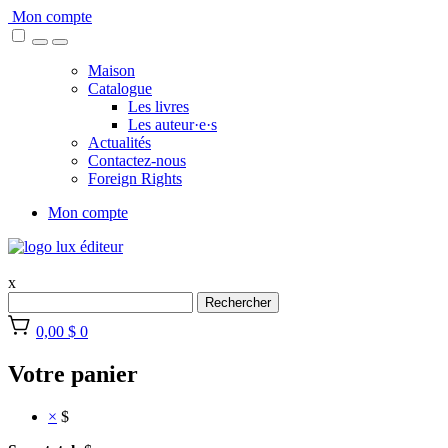
Skip
Mon compte
to
content
Maison
Catalogue
Les livres
Les auteur·e·s
Actualités
Contactez-nous
Foreign Rights
Mon compte
x
Rechercher
0,00 $
0
Votre panier
×
$