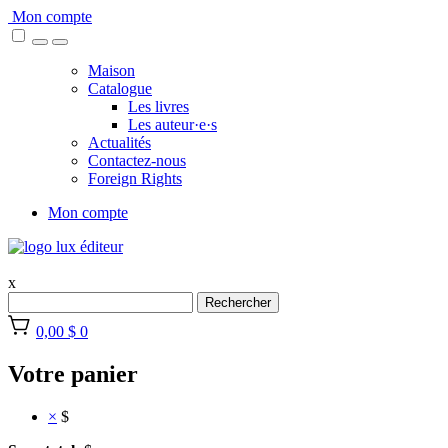
Skip
Mon compte
to
content
Maison
Catalogue
Les livres
Les auteur·e·s
Actualités
Contactez-nous
Foreign Rights
Mon compte
x
Rechercher
0,00 $
0
Votre panier
×
$