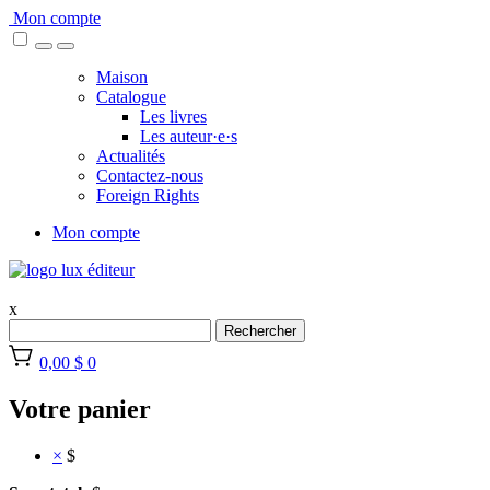
Skip
Mon compte
to
content
Maison
Catalogue
Les livres
Les auteur·e·s
Actualités
Contactez-nous
Foreign Rights
Mon compte
x
Rechercher
0,00 $
0
Votre panier
×
$