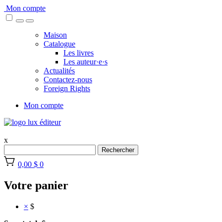
Skip
Mon compte
to
content
Maison
Catalogue
Les livres
Les auteur·e·s
Actualités
Contactez-nous
Foreign Rights
Mon compte
x
Rechercher
0,00 $
0
Votre panier
×
$