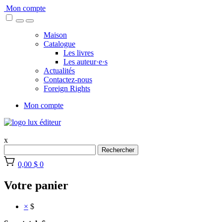
Skip
Mon compte
to
content
Maison
Catalogue
Les livres
Les auteur·e·s
Actualités
Contactez-nous
Foreign Rights
Mon compte
x
Rechercher
0,00 $
0
Votre panier
×
$