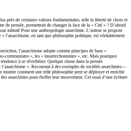
s près de certaines valeurs fondamentales, telle la liberté de choix et
tème de pensée, permettrait de changer la face de la « Cité » ? D’abord
ssai intitulé Pour une anthropologie anarchiste. L’auteur se propose
ue « l’anarchisme, en tant que philosophie politique, est véritablement
 conviction, l’anarchisme adopte comme principes de base «
archo-communistes », les « insurrectionnistes », etc. Mais pourquoi
 « tendance à se réverbérer. Quelque chose dans la pensée
c l’anarchisme ». Recourant à des exemples de sociétés anarchistes—
eur montre comment une telle philosophie peut se déployer et enrichir
des anarchistes pour étoffer leur mouvement. Cet essai d’une écriture