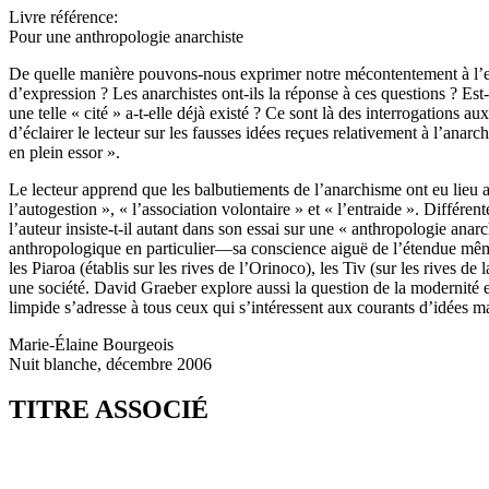
Livre référence:
Pour une anthropologie anarchiste
De quelle manière pouvons-nous exprimer notre mécontentement à l’endroi
d’expression ? Les anarchistes ont-ils la réponse à ces questions ? Est-
une telle « cité » a-t-elle déjà existé ? Ce sont là des interrogations
d’éclairer le lecteur sur les fausses idées reçues relativement à l’anar
en plein essor ».
Le lecteur apprend que les balbutiements de l’anarchisme ont eu lieu 
l’autogestion », « l’association volontaire » et « l’entraide ». Différe
l’auteur insiste-t-il autant dans son essai sur une « anthropologie ana
anthropologique en particulier—sa conscience aiguë de l’étendue même
les Piaroa (établis sur les rives de l’Orinoco), les Tiv (sur les rives
une société. David Graeber explore aussi la question de la modernité 
limpide s’adresse à tous ceux qui s’intéressent aux courants d’idées ma
Marie-Élaine Bourgeois
Nuit blanche, décembre 2006
TITRE ASSOCIÉ