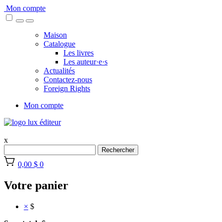
Skip
Mon compte
to
content
Maison
Catalogue
Les livres
Les auteur·e·s
Actualités
Contactez-nous
Foreign Rights
Mon compte
x
Rechercher
0,00 $
0
Votre panier
×
$