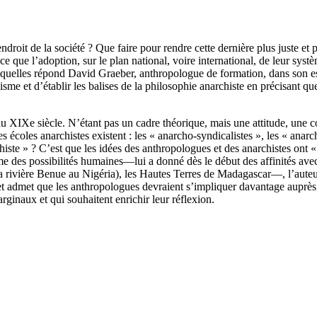
t de la société ? Que faire pour rendre cette dernière plus juste et plu
ce que l’adoption, sur le plan national, voire international, de leur sys
 auxquelles répond David Graeber, anthropologue de formation, dans son e
chisme et d’établir les balises de la philosophie anarchiste en précisant q
au XIXe siècle. N’étant pas un cadre théorique, mais une attitude, une
ntes écoles anarchistes existent : les « anarcho-syndicalistes », les « an
rchiste » ? C’est que les idées des anthropologues et des anarchistes ont
 des possibilités humaines—lui a donné dès le début des affinités ave
 de la rivière Benue au Nigéria), les Hautes Terres de Madagascar—, l’aut
et admet que les anthropologues devraient s’impliquer davantage auprès 
rginaux et qui souhaitent enrichir leur réflexion.