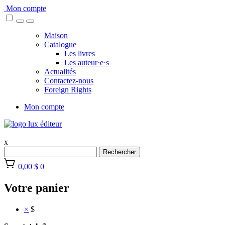
Skip
Mon compte
to
content
Maison
Catalogue
Les livres
Les auteur·e·s
Actualités
Contactez-nous
Foreign Rights
Mon compte
x
Rechercher
0,00 $
0
Votre panier
×
$