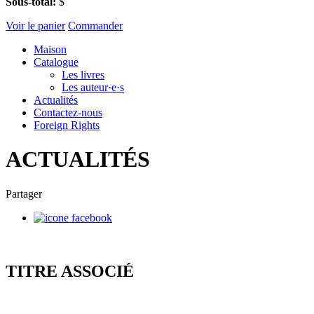
Sous-total:
$
Voir le panier
Commander
Maison
Catalogue
Les livres
Les auteur·e·s
Actualités
Contactez-nous
Foreign Rights
ACTUALITÉS
Partager
TITRE ASSOCIÉ