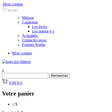
Skip
Mon compte
to
content
Maison
Catalogue
Les livres
Les auteur·e·s
Actualités
Contactez-nous
Foreign Rights
Mon compte
x
Rechercher
0,00 $
0
Votre panier
×
$