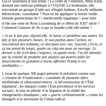
Est-ce seulement le bon terme ? La veille de l’entretien, Mme Klein
donnait une entrevue publique à l’UQAM. Le lendemain, elle
rencontrait un groupe d’aide aux réfugiés haïtiens. Est-elle militante,
théoricienne, consultante ? Peut-on lui appliquer la bonne vieille
formule gramscienne de l’« intellectuelle organique » pour faire
e
d’elle une sorte de Rosa Luxemburg de ce début de XXI
siècle ?
Comment l’auteure de
No Logo
se brande-t-elle elle-même ?
« Je ne le fais pas
, répond-elle.
Je laisse ce problème aux autres. En
fait, je fais plusieurs choses. Je suis parfois dans l’action, en
rencontrant des militants, en discutant avec eux. Souvent, j’écris, et
ça me prend du temps, quatre ou cinq ans pour un ouvrage. Le
dernier a été écrit dans l’urgence, en quatre mois. J’ai été stimulée
par la volonté de produire une analyse qui pourra aider les
mouvements en gestation à mieux affronter Trump et ses
semblables. »
L’essai de quelque 300 pages présente le président comme une
« créature de Frankenstein »
constituée de plusieurs idées
néolibérales et ultraconservatrices : la déconstruction de l’État
régulateur ; les attaques contre l’État-providence et les services
sociaux ; le tout au pétrole et la négation de la réalité des
changements climatiques ; une
« guerre civilisationnelle »
contre les
immigrés et le terrorisme de l’islam radical.