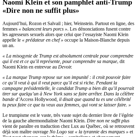
Naomi Klein et son pamphlet anti-Trump
«Dire non ne suffit plus»
Aujourd’hui, Rozon et Salvail ; hier, Weinstein. Partout en ligne, des
femmes
« balancent leurs porcs »
. Les dénonciations fusent contre
les agresseurs sexuels alors que celui que l’essayiste Naomi Klein
appelle le
« prédateur en chef »
occupe la Maison-Blanche depuis
un an.
« La misogynie de Trump est absolument centrale pour comprendre
qui il est et ce qu’il représente, pour comprendre sa marque
, dit
Naomi Klein en entrevue au
Devoir.
« La marque Trump repose sur son impunité : il croit pouvoir faire
ce qu’il veut à qui il veut parce qu’il est si riche. Pendant la
campagne présidentielle, le candidat Trump a bien dit qu’il pourrait
tirer sur quelqu’un à New York sans se faire arrêter. Dans la célèbre
bande d’
Access Hollywood
, il disait que quand tu es une célébrité
tu peux faire ce que tu veux aux femmes, qui vont se laisser faire. »
Le trumpisme est le vaste, très vaste sujet du dernier livre de l’égérie
de la gauche altermondialiste Naomi Klein.
Dire non ne suffit plus
vient de paraître en traduction chez Lux au Québec, où se retrouvent
déjà son maître ouvrage
No Logo
sur
« la tyrannie des marques »
et