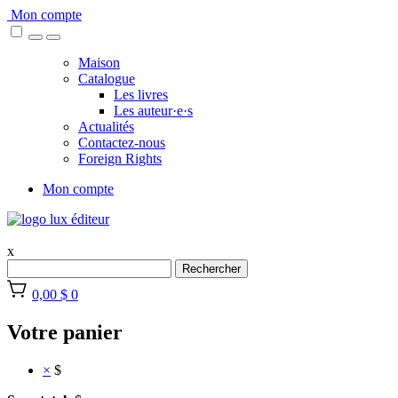
Skip
Mon compte
to
content
Maison
Catalogue
Les livres
Les auteur·e·s
Actualités
Contactez-nous
Foreign Rights
Mon compte
x
Rechercher
0,00 $
0
Votre panier
×
$