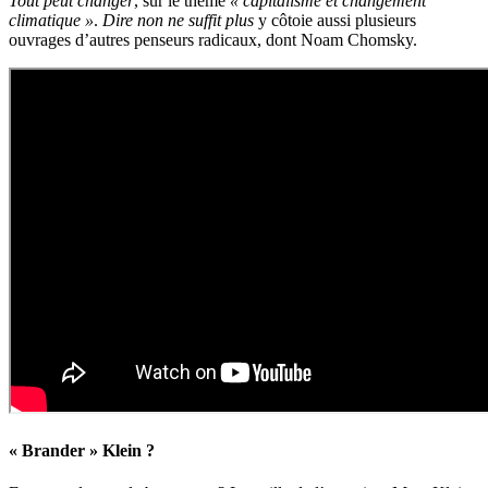
Tout peut changer
, sur le thème
« capitalisme et changement
climatique »
.
Dire non ne suffit plus
y côtoie aussi plusieurs
ouvrages d’autres penseurs radicaux, dont Noam Chomsky.
« Brander » Klein ?