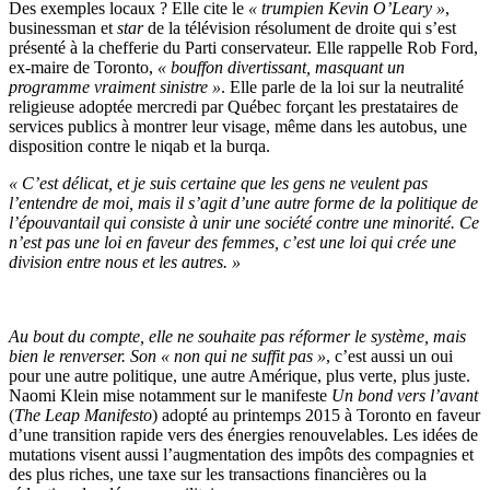
Des exemples locaux ? Elle cite le
« trumpien Kevin O’Leary »
,
businessman et
star
de la télévision résolument de droite qui s’est
présenté à la chefferie du Parti conservateur. Elle rappelle Rob Ford,
ex-maire de Toronto,
« bouffon divertissant, masquant un
programme vraiment sinistre »
. Elle parle de la loi sur la neutralité
religieuse adoptée mercredi par Québec forçant les prestataires de
services publics à montrer leur visage, même dans les autobus, une
disposition contre le niqab et la burqa.
« C’est délicat, et je suis certaine que les gens ne veulent pas
l’entendre de moi, mais il s’agit d’une autre forme de la politique de
l’épouvantail qui consiste à unir une société contre une minorité. Ce
n’est pas une loi en faveur des femmes, c’est une loi qui crée une
division entre nous et les autres. »
Au bout du compte, elle ne souhaite pas réformer le système, mais
bien le renverser. Son « non qui ne suffit pas »
, c’est aussi un oui
pour une autre politique, une autre Amérique, plus verte, plus juste.
Naomi Klein mise notamment sur le manifeste
Un bond vers l’avant
(
The Leap Manifesto
) adopté au printemps 2015 à Toronto en faveur
d’une transition rapide vers des énergies renouvelables. Les idées de
mutations visent aussi l’augmentation des impôts des compagnies et
des plus riches, une taxe sur les transactions financières ou la