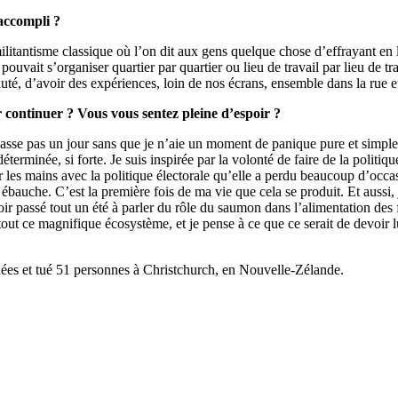
accompli ?
militantisme classique où l’on dit aux gens quelque chose d’effrayant en
uvait s’organiser quartier par quartier ou lieu de travail par lieu de tr
é, d’avoir des expériences, loin de nos écrans, ensemble dans la rue et 
continuer ? Vous vous sentez pleine d’espoir ?
e passe pas un jour sans que je n’aie un moment de panique pure et simp
 déterminée, si forte. Je suis inspirée par la volonté de faire de la polit
salir les mains avec la politique électorale qu’elle a perdu beaucoup d’o
auche. C’est la première fois de ma vie que cela se produit. Et aussi, j’
 passé tout un été à parler du rôle du saumon dans l’alimentation des fo
e tout ce magnifique écosystème, et je pense à ce que ce serait de devoir
uées et tué 51 personnes à Christchurch, en Nouvelle-Zélande.