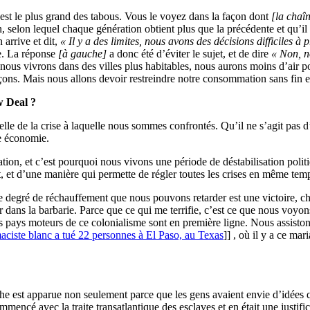
 est le plus grand des tabous. Vous le voyez dans la façon dont
[la chaîn
selon lequel chaque génération obtient plus que la précédente et qu’il y
arrive et dit,
« Il y a des limites, nous avons des décisions difficiles 
e. La réponse
[à gauche]
a donc été d’éviter le sujet, et de dire
« Non, n
 nous vivrons dans des villes plus habitables, nous aurons moins d’air 
çons. Mais nous allons devoir restreindre notre consommation sans fin et
w Deal ?
helle de la crise à laquelle nous sommes confrontés. Qu’il ne s’agit pas
e économie.
ation, et c’est pourquoi nous vivons une période de déstabilisation poli
, et d’une manière qui permette de régler toutes les crises en même tem
 de degré de réchauffement que nous pouvons retarder est une victoire, c
ser dans la barbarie. Parce que ce qui me terrifie, c’est ce que nous vo
les pays moteurs de ce colonialisme sont en première ligne. Nous assisto
ciste blanc a tué 22 personnes à El Paso, au Texas
]] , où il y a ce ma
he est apparue non seulement parce que les gens avaient envie d’idées q
mmencé avec la traite transatlantique des esclaves et en était une justif