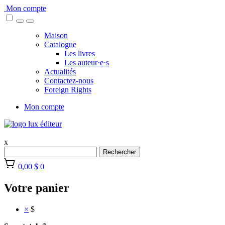
Skip
Mon compte
to
content
Maison
Catalogue
Les livres
Les auteur·e·s
Actualités
Contactez-nous
Foreign Rights
Mon compte
x
Rechercher
0,00 $
0
Votre panier
×
$