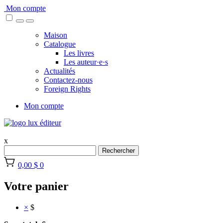
Skip
Mon compte
to
content
Maison
Catalogue
Les livres
Les auteur·e·s
Actualités
Contactez-nous
Foreign Rights
Mon compte
x
Rechercher
0,00 $
0
Votre panier
×
$